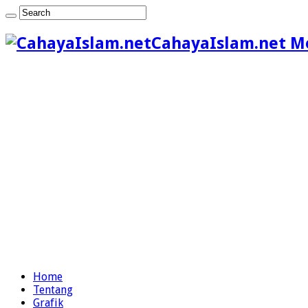
CahayaIslam.net M
Home
Tentang
Grafik