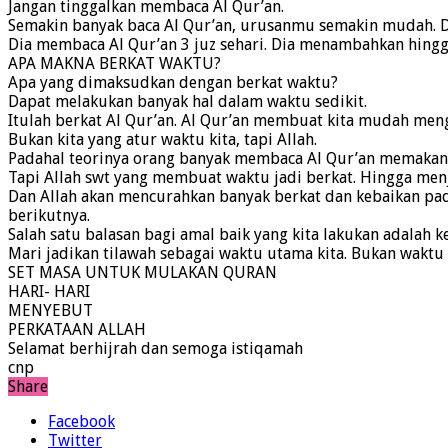
Jangan tinggalkan membaca Al Qur’an.
Semakin banyak baca Al Qur’an, urusanmu semakin mudah. 
Dia membaca Al Qur’an 3 juz sehari. Dia menambahkan hingg
APA MAKNA BERKAT WAKTU?
Apa yang dimaksudkan dengan berkat waktu?
Dapat melakukan banyak hal dalam waktu sedikit.
Itulah berkat Al Qur’an. Al Qur’an membuat kita mudah men
Bukan kita yang atur waktu kita, tapi Allah.
Padahal teorinya orang banyak membaca Al Qur’an memakan 
Tapi Allah swt yang membuat waktu jadi berkat. Hingga menja
Dan Allah akan mencurahkan banyak berkat dan kebaikan pa
berikutnya.
Salah satu balasan bagi amal baik yang kita lakukan adalah 
Mari jadikan tilawah sebagai waktu utama kita. Bukan waktu 
SET MASA UNTUK MULAKAN QURAN
HARI- HARI
MENYEBUT
PERKATAAN ALLAH
Selamat berhijrah dan semoga istiqamah
cnp
Share
Facebook
Twitter