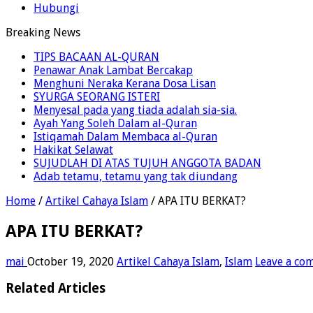
Hubungi
Breaking News
TIPS BACAAN AL-QURAN
Penawar Anak Lambat Bercakap
Menghuni Neraka Kerana Dosa Lisan
SYURGA SEORANG ISTERI
Menyesal pada yang tiada adalah sia-sia.
Ayah Yang Soleh Dalam al-Quran
Istiqamah Dalam Membaca al-Quran
Hakikat Selawat
SUJUDLAH DI ATAS TUJUH ANGGOTA BADAN
Adab tetamu, tetamu yang tak diundang
Home
/
Artikel Cahaya Islam
/
APA ITU BERKAT?
APA ITU BERKAT?
mai
October 19, 2020
Artikel Cahaya Islam
,
Islam
Leave a co
Related Articles