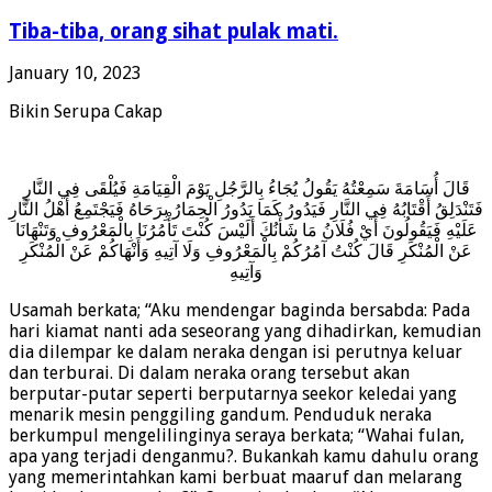
Tiba-tiba, orang sihat pulak mati.
January 10, 2023
Bikin Serupa Cakap
قَالَ أُسَامَةَ سَمِعْتُهُ يَقُولُ يُجَاءُ بِالرَّجُلِ يَوْمَ الْقِيَامَةِ فَيُلْقَى فِي النَّارِ
فَتَنْدَلِقُ أَقْتَابُهُ فِي النَّارِ فَيَدُورُ كَمَا يَدُورُ الْحِمَارُ بِرَحَاهُ فَيَجْتَمِعُ أَهْلُ النَّارِ
عَلَيْهِ فَيَقُولُونَ أَيْ فُلَانُ مَا شَأْنُكَ أَلَيْسَ كُنْتَ تَأْمُرُنَا بِالْمَعْرُوفِ وَتَنْهَانَا
عَنْ الْمُنْكَرِ قَالَ كُنْتُ آمُرُكُمْ بِالْمَعْرُوفِ وَلَا آتِيهِ وَأَنْهَاكُمْ عَنْ الْمُنْكَرِ
وَآتِيهِ
Usamah berkata; “Aku mendengar baginda bersabda: Pada
hari kiamat nanti ada seseorang yang dihadirkan, kemudian
dia dilempar ke dalam neraka dengan isi perutnya keluar
dan terburai. Di dalam neraka orang tersebut akan
berputar-putar seperti berputarnya seekor keledai yang
menarik mesin penggiling gandum. Penduduk neraka
berkumpul mengelilinginya seraya berkata; “Wahai fulan,
apa yang terjadi denganmu?. Bukankah kamu dahulu orang
yang memerintahkan kami berbuat maaruf dan melarang