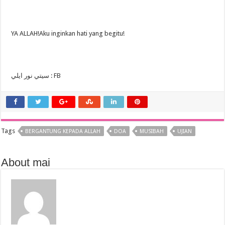
YA ALLAH!Aku inginkan hati yang begitu!
سيتي نور ايلي : FB
Tags
BERGANTUNG KEPADA ALLAH
DOA
MUSIBAH
UJIAN
About mai