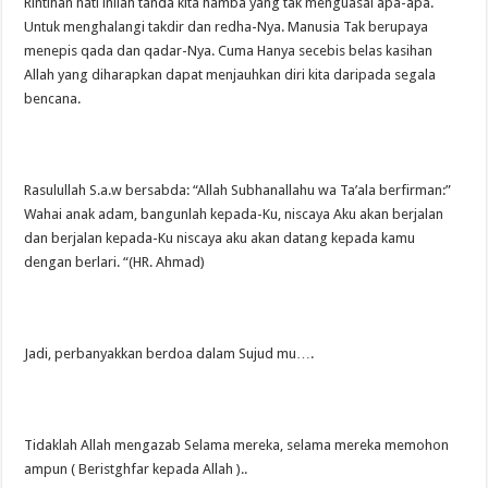
Rintihan hati inilah tanda kita hamba yang tak menguasai apa-apa.
Untuk menghalangi takdir dan redha-Nya. Manusia Tak berupaya
menepis qada dan qadar-Nya. Cuma Hanya secebis belas kasihan
Allah yang diharapkan dapat menjauhkan diri kita daripada segala
bencana.
Rasulullah S.a.w bersabda: “Allah Subhanallahu wa Ta’ala berfirman:”
Wahai anak adam, bangunlah kepada-Ku, niscaya Aku akan berjalan
dan berjalan kepada-Ku niscaya aku akan datang kepada kamu
dengan berlari. “(HR. Ahmad)
Jadi, perbanyakkan berdoa dalam Sujud mu….
Tidaklah Allah mengazab Selama mereka, selama mereka memohon
ampun ( Beristghfar kepada Allah )..