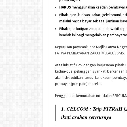
HARUS
menggunakan kaedah pembayaran za
Pihak ejen kutipan zakat (telekomunika
melalui pasca bayar sebagai jaminan baya
Pihak ejen kutipan zakat adalah wakil 
keadah ini bagi mengelakkan pembayaran 
Keputusan Jawatankuasa Majlis Fatwa Neger
FATWA PEMBAYARAN ZAKAT MELALUI SMS.
Atas inisiatif LZS dengan kerjasama pihak
kedua-dua pelanggan syarikat berkenaan 
akan dikreditkan terus ke akaun pembay
prabayar (pre-paid) mereka.
Penggunaan kemudahan ini adalah PERCUMA
1. CELCOM : Taip FITRAH [J
ikuti arahan seterusnya