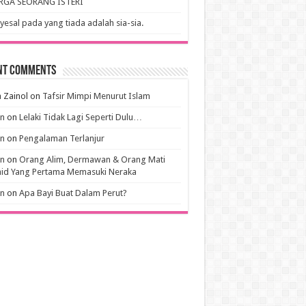
RGA SEORANG ISTERI
esal pada yang tiada adalah sia-sia.
nt Comments
 Zainol
on
Tafsir Mimpi Menurut Islam
an
on
Lelaki Tidak Lagi Seperti Dulu…
an
on
Pengalaman Terlanjur
an
on
Orang Alim, Dermawan & Orang Mati
hid Yang Pertama Memasuki Neraka
an
on
Apa Bayi Buat Dalam Perut?