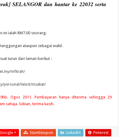
rak] SELANGOR dan hantar ke 22032 serta
n ini ialah RM7.00 seorang.
k tanggungan ataupun sebagai wakil.
uat turun dari laman berikut :
net.my/mfitrah/
/personal/latest/mzakat/
29hb. Ogos 2011. Pembayaran hanya diterima sehingga 29
 sahaja. Sekian, terima kasih.
Google +
Stumbleupon
LinkedIn
Pinterest