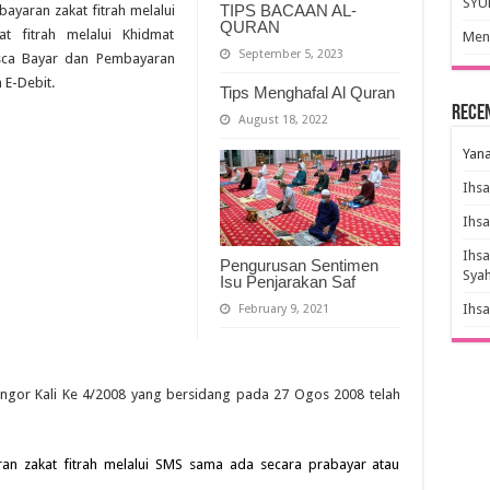
SYU
TIPS BACAAN AL-
yaran zakat fitrah melalui
QURAN
t fitrah melalui Khidmat
Meny
September 5, 2023
sca Bayar dan Pembayaran
 E-Debit.
Tips Menghafal Al Quran
Rece
August 18, 2022
Yana
Ihs
Ihs
Ihs
Pengurusan Sentimen
Sya
Isu Penjarakan Saf
Ihs
February 9, 2021
ngor Kali Ke 4/2008 yang bersidang pada 27 Ogos 2008 telah
 zakat fitrah melalui SMS sama ada secara prabayar atau