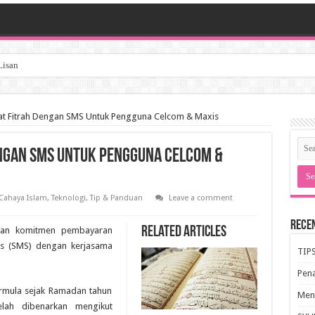
Lisan
at Fitrah Dengan SMS Untuk Pengguna Celcom & Maxis
engan SMS Untuk Pengguna Celcom &
 Cahaya Islam
,
Teknologi
,
Tip & Panduan
Leave a comment
Rece
Related Articles
kan komitmen pembayaran
kas (SMS) dengan kerjasama
TIP
Pen
ermula sejak Ramadan tahun
Meng
lah dibenarkan mengikut