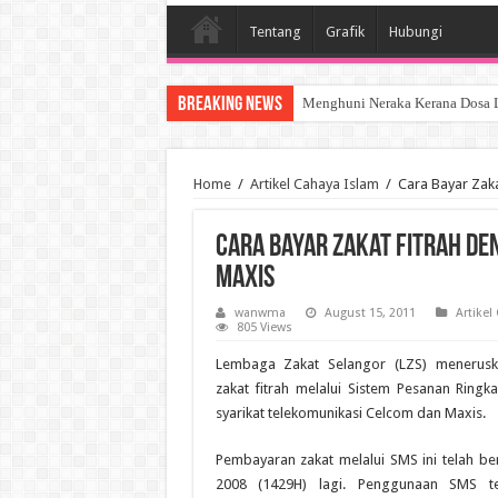
Tentang
Grafik
Hubungi
Breaking News
Menghuni Neraka Kerana Dosa 
SYURGA SEORANG ISTERI
Home
/
Artikel Cahaya Islam
/
Cara Bayar Zak
Cara Bayar Zakat Fitrah D
Maxis
wanwma
August 15, 2011
Artikel
805 Views
Lembaga Zakat Selangor (LZS) menerus
zakat fitrah melalui Sistem Pesanan Ring
syarikat telekomunikasi Celcom dan Maxis.
Pembayaran zakat melalui SMS ini telah b
2008 (1429H) lagi. Penggunaan SMS te