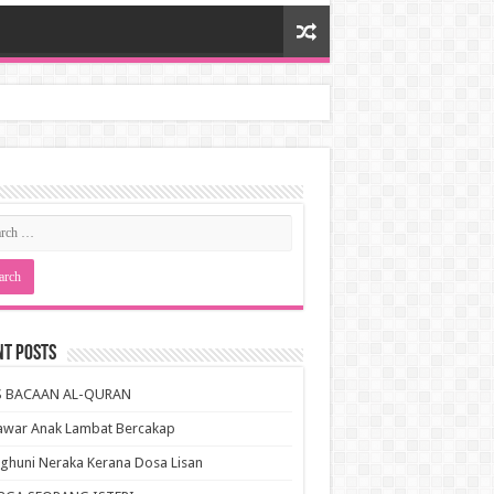
nt Posts
S BACAAN AL-QURAN
awar Anak Lambat Bercakap
huni Neraka Kerana Dosa Lisan