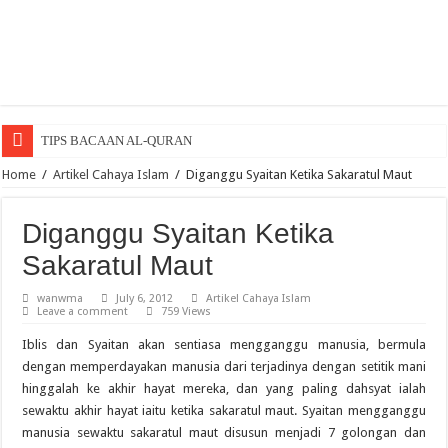
TIPS BACAAN AL-QURAN
Penawar Anak Lambat Bercakap
Home
/
Artikel Cahaya Islam
/
Diganggu Syaitan Ketika Sakaratul Maut
Menghuni Neraka Kerana Dosa Lisan
Diganggu Syaitan Ketika
SYURGA SEORANG ISTERI
Sakaratul Maut
Menyesal pada yang tiada adalah sia-sia.
wanwma
July 6, 2012
Artikel Cahaya Islam
Ayah Yang Soleh Dalam al-Quran
Leave a comment
759 Views
Istiqamah Dalam Membaca al-Quran
Iblis dan Syaitan akan sentiasa mengganggu manusia, bermula
Hakikat Selawat
dengan memperdayakan manusia dari terjadinya dengan setitik mani
hinggalah ke akhir hayat mereka, dan yang paling dahsyat ialah
SUJUDLAH DI ATAS TUJUH ANGGOTA BADAN
sewaktu akhir hayat iaitu ketika sakaratul maut. Syaitan mengganggu
Adab tetamu, tetamu yang tak diundang
manusia sewaktu sakaratul maut disusun menjadi 7 golongan dan