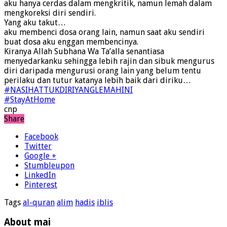
aku hanya cerdas dalam mengkritik, namun lemah dalam
mengkoreksi diri sendiri.
Yang aku takut…
aku membenci dosa orang lain, namun saat aku sendiri
buat dosa aku enggan membencinya.
Kiranya Allah Subhana Wa Ta’alla senantiasa
menyedarkanku sehingga lebih rajin dan sibuk mengurus
diri daripada mengurusi orang lain yang belum tentu
perilaku dan tutur katanya lebih baik dari diriku…
#NASIHATTUKDIRIYANGLEMAHINI
#StayAtHome
cnp
Share
Facebook
Twitter
Google +
Stumbleupon
LinkedIn
Pinterest
Tags
al-quran
alim
hadis
iblis
About mai