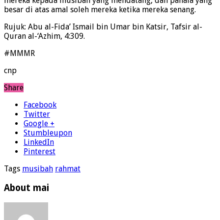
mereka kepada musibah yang mendatang, dan pahala yang
besar di atas amal soleh mereka ketika mereka senang.
Rujuk: Abu al-Fida’ Ismail bin Umar bin Katsir, Tafsir al-
Quran al-‘Azhim, 4:309.
#MMMR
cnp
Share
Facebook
Twitter
Google +
Stumbleupon
LinkedIn
Pinterest
Tags
musibah
rahmat
About mai