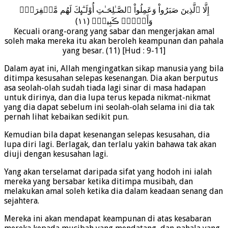
إِلَّا ٱلَّذِينَ صَبَرُواْ وَعَمِلُواْ ٱلصَّـٰلِحَـٰتِ أُوْلَـٰٓٮِٕكَ لَهُم مَّغۡفِرَةٌ۬
وَأَجۡرٌ۬ ڪَبِيرٌ۬ (١١)
Kecuali orang-orang yang sabar dan mengerjakan amal
soleh maka mereka itu akan beroleh keampunan dan pahala
yang besar. (11) [Hud : 9-11]
Dalam ayat ini, Allah mengingatkan sikap manusia yang bila
ditimpa kesusahan selepas kesenangan. Dia akan berputus
asa seolah-olah sudah tiada lagi sinar di masa hadapan
untuk dirinya, dan dia lupa terus kepada nikmat-nikmat
yang dia dapat sebelum ini seolah-olah selama ini dia tak
pernah lihat kebaikan sedikit pun.
Kemudian bila dapat kesenangan selepas kesusahan, dia
lupa diri lagi. Berlagak, dan terlalu yakin bahawa tak akan
diuji dengan kesusahan lagi.
Yang akan terselamat daripada sifat yang hodoh ini ialah
mereka yang bersabar ketika ditimpa musibah, dan
melakukan amal soleh ketika dia dalam keadaan senang dan
sejahtera.
Mereka ini akan mendapat keampunan di atas kesabaran