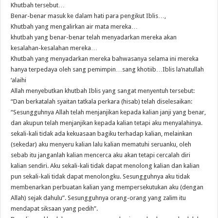
Khutbah tersebut…
Benar-benar masuk ke dalam hati para pengikut Iblis…,
Khutbah yang mengalirkan air mata mereka…
khutbah yang benar-benar telah menyadarkan mereka akan
kesalahan-kesalahan mereka…
Khutbah yang menyadarkan mereka bahwasanya selama ini mereka
hanya terpedaya oleh sang pemimpin…sang khotiib…Iblis la’natullah
‘alaihi
Allah menyebutkan khutbah Iblis yang sangat menyentuh tersebut:
“Dan berkatalah syaitan tatkala perkara (hisab) telah diselesaikan:
“Sesungguhnya Allah telah menjanjikan kepada kalian janji yang benar,
dan akupun telah menjanjikan kepada kalian tetapi aku menyalahinya.
sekali-kali tidak ada kekuasaan bagiku terhadap kalian, melainkan
(sekedar) aku menyeru kalian lalu kalian mematuhi seruanku, oleh
sebab itu janganlah kalian mencerca aku akan tetapi cercalah diri
kalian sendiri. Aku sekali-kali tidak dapat menolong kalian dan kalian
pun sekali-kali tidak dapat menolongku. Sesungguhnya aku tidak
membenarkan perbuatan kalian yang mempersekutukan aku (dengan
Allah) sejak dahulu”. Sesungguhnya orang-orang yang zalim itu
mendapat siksaan yang pedih”.