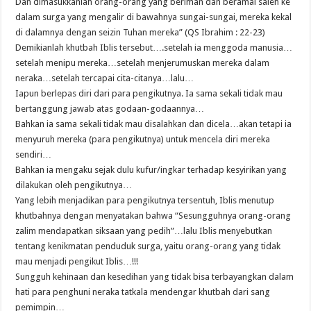
Dan dimasukkanlah orang-orang yang beriman dan beramal saleh ke
dalam surga yang mengalir di bawahnya sungai-sungai, mereka kekal
di dalamnya dengan seizin Tuhan mereka” (QS Ibrahim : 22-23)
Demikianlah khutbah Iblis tersebut….setelah ia menggoda manusia…
setelah menipu mereka…setelah menjerumuskan mereka dalam
neraka…setelah tercapai cita-citanya…lalu…
Iapun berlepas diri dari para pengikutnya. Ia sama sekali tidak mau
bertanggung jawab atas godaan-godaannya…
Bahkan ia sama sekali tidak mau disalahkan dan dicela…akan tetapi ia
menyuruh mereka (para pengikutnya) untuk mencela diri mereka
sendiri…
Bahkan ia mengaku sejak dulu kufur/ingkar terhadap kesyirikan yang
dilakukan oleh pengikutnya…
Yang lebih menjadikan para pengikutnya tersentuh, Iblis menutup
khutbahnya dengan menyatakan bahwa “Sesungguhnya orang-orang
zalim mendapatkan siksaan yang pedih”…lalu Iblis menyebutkan
tentang kenikmatan penduduk surga, yaitu orang-orang yang tidak
mau menjadi pengikut Iblis…!!!
Sungguh kehinaan dan kesedihan yang tidak bisa terbayangkan dalam
hati para penghuni neraka tatkala mendengar khutbah dari sang
pemimpin…