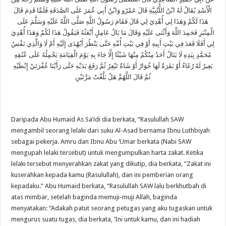
الْأَسْدِ يُقَالُ لَهُ ابْنُ اللُّتْبِيَّةِ قَالَ عَمْرٌو وَابْنُ أَبِي عُمَرَ عَلَى الصَّدَقَةِ فَلَمَّا قَدِمَ قَالَ
هَذَا لَكُمْ وَهَذَا لِي أُهْدِيَ لِي قَالَ فَقَامَ رَسُولُ اللَّهِ صَلَّى اللَّهُ عَلَيْهِ وَسَلَّمَ عَلَى
الْمِنْبَرِ فَحَمِدَ اللَّهَ وَأَثْنَى عَلَيْهِ وَقَالَ مَا بَالُ عَامِلٍ أَبْعَثُهُ فَيَقُولُ هَذَا لَكُمْ وَهَذَا أُهْدِيَ
لِي أَفَلَا قَعَدَ فِي بَيْتِ أَبِيهِ أَوْ فِي بَيْتِ أُمِّهِ حَتَّى يَنْظُرَ أَيُهْدَى إِلَيْهِ أَمْ لَا وَالَّذِي نَفْسُ
مُحَمَّدٍ بِيَدِهِ لَا يَنَالُ أَحَدٌ مِنْكُمْ مِنْهَا شَيْئًا إِلَّا جَاءَ بِهِ يَوْمَ الْقِيَامَةِ يَحْمِلُهُ عَلَى عُنُقِهِ
بَعِيرٌ لَهُ رُغَاءٌ أَوْ بَقَرَةٌ لَهَا خُوَارٌ أَوْ شَاةٌ تَيْعِرُ ثُمَّ رَفَعَ يَدَيْهِ حَتَّى رَأَيْنَا عُفْرَتَيْ إِبْطَيْهِ
ثُمَّ قَالَ اللَّهُمَّ هَلْ بَلَّغْتُ مَرَّتَيْنِ
Daripada Abu Humaid As Sa’idi dia berkata, “Rasulullah SAW
mengambil seorang lelaki dari suku Al-Asad bernama Ibnu Luthbiyah
sebagai pekerja. Amru dan Ibnu Abu ‘Umar berkata (Nabi SAW
mengupah lelaki tersebut) untuk mengumpulkan harta zakat. Ketika
lelaki tersebut menyerahkan zakat yang dikutip, dia berkata, “Zakat ini
kuserahkan kepada kamu (Rasulullah), dan ini pemberian orang
kepadaku.” Abu Humaid berkata, “Rasulullah SAW lalu berkhutbah di
atas mimbar, setelah baginda memuji-muji Allah, baginda
menyatakan: “Adakah patut seorang petugas yang aku tugaskan untuk
mengurus suatu tugas, dia berkata, ‘Ini untuk kamu, dan ini hadiah