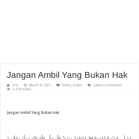
Jangan Ambil Yang Bukan Hak
mai
March 9, 2021
hadis
,
Islam
Leave a comment
2,118 Views
Jangan Ambil Yang Bukan Hak
عَنْ أَبِي حُمَيْدٍ السَّاعِدِيِّ قَالَ اسْتَعْمَلَ رَسُولُ اللَّهِ صَلَّى اللَّهُ عَلَيْهِ وَسَلَّمَ رَجُلًا مِنْ