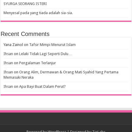
SYURGA SEORANG ISTERI
Menyesal pada yang tiada adalah sia-sia.
Recent Comments
Yana Zainol
on
Tafsir Mimpi Menurut Islam
Ihsan
on
Lelaki Tidak Lagi Seperti Dulu…
Ihsan
on
Pengalaman Terlanjur
Ihsan
on
Orang Alim, Dermawan & Orang Mati Syahid Yang Pertama
Memasuki Neraka
Ihsan
on
Apa Bayi Buat Dalam Perut?
Powered by
WordPress
| Designed by
TieLabs