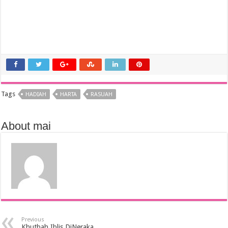
Tags
HADIAH
HARTA
RASUAH
About mai
Previous
Khutbah Iblis DiNeraka