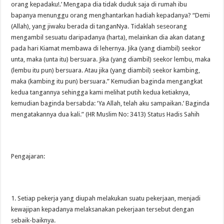
orang kepadaku!.’ Mengapa dia tidak duduk saja di rumah ibu
bapanya menunggu orang menghantarkan hadiah kepadanya? “Demi
(Allah), yang jiwaku berada di tanganNya. Tidaklah seseorang
mengambil sesuatu daripadanya (harta), melainkan dia akan datang
pada hari Kiamat membawa di lehernya. Jika (yang diambil) seekor
unta, maka (unta itu) bersuara. Jika (yang diambil) seekor lembu, maka
(lembu itu pun) bersuara. Atau jika (yang diambil) seekor kambing,
maka (kambing itu pun) bersuara.” Kemudian baginda mengangkat
kedua tangannya sehingga kami melihat putih kedua ketiaknya,
kemudian baginda bersabda: ‘Ya Allah, telah aku sampaikan.’ Baginda
mengatakannya dua kali.” (HR Muslim No: 3413) Status Hadis Sahih
Pengajaran:
1. Setiap pekerja yang diupah melakukan suatu pekerjaan, menjadi
kewajipan kepadanya melaksanakan pekerjaan tersebut dengan
sebaik-baiknya.