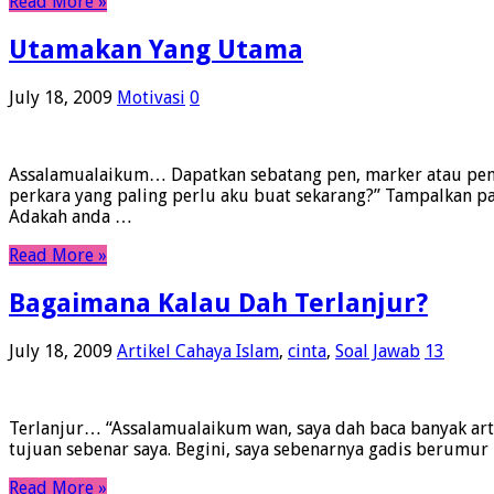
Read More »
Utamakan Yang Utama
July 18, 2009
Motivasi
0
Assalamualaikum… Dapatkan sebatang pen, marker atau pensi
perkara yang paling perlu aku buat sekarang?” Tampalkan pa
Adakah anda …
Read More »
Bagaimana Kalau Dah Terlanjur?
July 18, 2009
Artikel Cahaya Islam
,
cinta
,
Soal Jawab
13
Terlanjur… “Assalamualaikum wan, saya dah baca banyak arti
tujuan sebenar saya. Begini, saya sebenarnya gadis berumu
Read More »