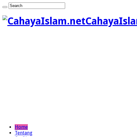
CahayaIsla
Home
Tentang