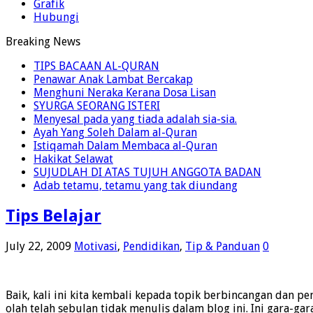
Grafik
Hubungi
Breaking News
TIPS BACAAN AL-QURAN
Penawar Anak Lambat Bercakap
Menghuni Neraka Kerana Dosa Lisan
SYURGA SEORANG ISTERI
Menyesal pada yang tiada adalah sia-sia.
Ayah Yang Soleh Dalam al-Quran
Istiqamah Dalam Membaca al-Quran
Hakikat Selawat
SUJUDLAH DI ATAS TUJUH ANGGOTA BADAN
Adab tetamu, tetamu yang tak diundang
Tips Belajar
July 22, 2009
Motivasi
,
Pendidikan
,
Tip & Panduan
0
Baik, kali ini kita kembali kepada topik berbincangan dan p
olah telah sebulan tidak menulis dalam blog ini. Ini gara