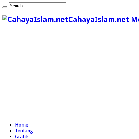
CahayaIslam.net M
Home
Tentang
Grafik