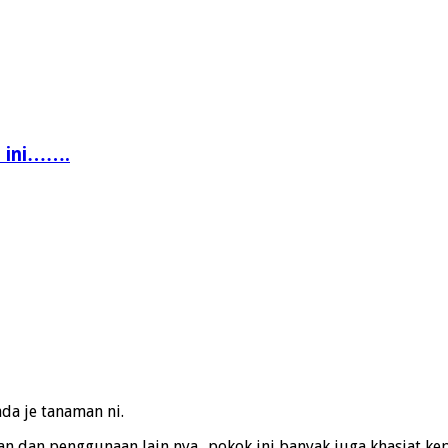
n ini…….
a je tanaman ni.
dan penggunaan lain nya.. pokok ini banyak juga khasiat kep