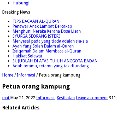
Hubungi
Breaking News
TIPS BACAAN AL-QURAN
Penawar Anak Lambat Bercakap
Menghuni Neraka Kerana Dosa Lisan
SYURGA SEORANG ISTERI
Menyesal pada yang tiada adalah sia-sia.
Ayah Yang Soleh Dalam al-Quran
Istiqamah Dalam Membaca al-Quran
Hakikat Selawat
SUJUDLAH DI ATAS TUJUH ANGGOTA BADAN
Adab tetamu, tetamu yang tak diundang
Home
/
Informasi
/
Petua orang kampung
Petua orang kampung
mai
May 21, 2022
Informasi
,
Kesihatan
Leave a comment
311
Related Articles