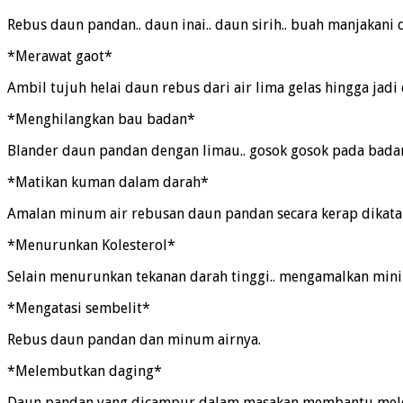
Rebus daun pandan.. daun inai.. daun sirih.. buah manjakani 
*Merawat gaot*
Ambil tujuh helai daun rebus dari air lima gelas hingga jadi 
*Menghilangkan bau badan*
Blander daun pandan dengan limau.. gosok gosok pada badan..
*Matikan kuman dalam darah*
Amalan minum air rebusan daun pandan secara kerap dikata
*Menurunkan Kolesterol*
Selain menurunkan tekanan darah tinggi.. mengamalkan min
*Mengatasi sembelit*
Rebus daun pandan dan minum airnya.
*Melembutkan daging*
Daun pandan yang dicampur dalam masakan membantu mel