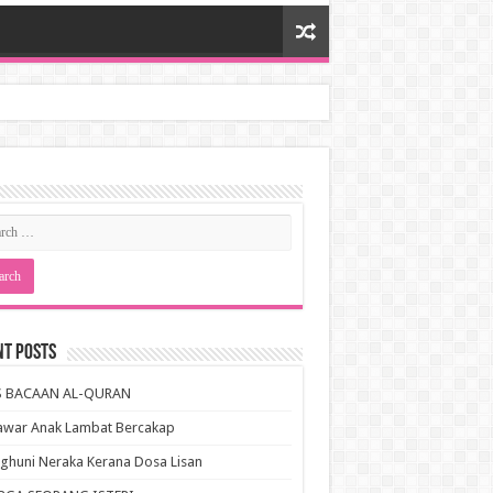
nt Posts
S BACAAN AL-QURAN
awar Anak Lambat Bercakap
huni Neraka Kerana Dosa Lisan