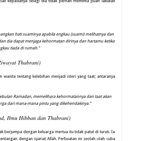
bali kepadanya selagi dia tidak pernah meminta puan lakukan
enangkan hati suaminya apabila engkau (suami) melihatnya dan
dan dia dapat menjaga kehormatan dirinya dan hartamu ketika
gkau tiada di rumah.”
Riwayat Thabrani)
 wanita tentang kelebihan menjadi isteri yang taat; antaranya
a sebulan Ramadan, memelihara kehormatannya dan taat akan
rga dari mana-mana pintu yang dikehendakinya.”
d, Ibnu Hibban dan Thabrani)
 berjumpa dengan keluarga mertua itu tidak patut di turuti. Ia
ntangan dengan syariat Allah. Perbuatan ini seolah-olah cuba