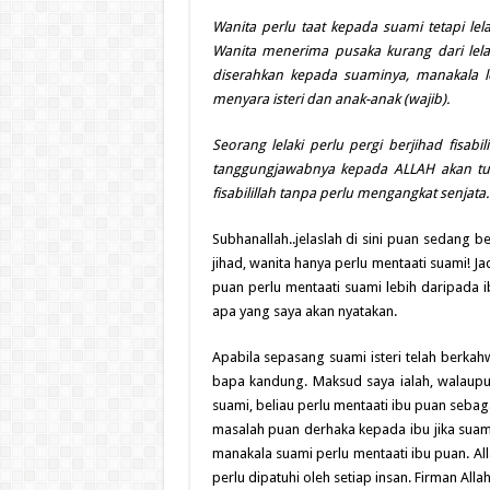
Wanita perlu taat kepada suami tetapi lel
Wanita menerima pusaka kurang dari lelaki
diserahkan kepada suaminya, manakala 
menyara isteri dan anak-anak (wajib).
Seorang lelaki perlu pergi berjihad fisabi
tanggungjawabnya kepada ALLAH akan tur
fisabilillah tanpa perlu mengangkat senjata.
Subhanallah..jelaslah di sini puan sedang ber
jihad, wanita hanya perlu mentaati suami! J
puan perlu mentaati suami lebih daripada 
apa yang saya akan nyatakan.
Apabila sepasang suami isteri telah berkah
bapa kandung. Maksud saya ialah, walaup
suami, beliau perlu mentaati ibu puan sebag
masalah puan derhaka kepada ibu jika suam
manakala suami perlu mentaati ibu puan. Al
perlu dipatuhi oleh setiap insan. Firman Allah