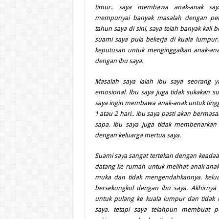
timur.. saya membawa anak-anak saya
mempunyai banyak masalah dengan pem
tahun saya di sini, saya telah banyak kali
suami saya pula bekerja di kuala lumpur
keputusan untuk menginggalkan anak-an
dengan ibu saya.
Masalah saya ialah ibu saya seorang 
emosional. Ibu saya juga tidak sukakan su
saya ingin membawa anak-anak untuk tingg
1 atau 2 hari.. ibu saya pasti akan berma
sapa. ibu saya juga tidak membenarkan
dengan keluarga mertua saya.
Suami saya sangat tertekan dengan keadaan 
datang ke rumah untuk melihat anak-ana
muka dan tidak mengendahkannya. kelu
bersekongkol dengan ibu saya. Akhirnya
untuk pulang ke kuala lumpur dan tidak 
saya. tetapi saya telahpun membuat pe