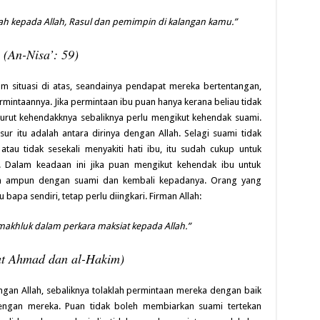
lah kepada Allah, Rasul dan pemimpin di kalangan kamu.”
(An-Nisa’: 59)
m situasi di atas, seandainya pendapat mereka bertentangan,
ermintaannya. Jika permintaan ibu puan hanya kerana beliau tidak
urut kehendakknya sebaliknya perlu mengikut kehendak suami.
sur itu adalah antara dirinya dengan Allah. Selagi suami tidak
tau tidak sesekali menyakiti hati ibu, itu sudah cukup untuk
 Dalam keadaan ini jika puan mengikut kehendak ibu untuk
n ampun dengan suami dan kembali kepadanya. Orang yang
pa sendiri, tetap perlu diingkari. Firman Allah:
makhluk dalam perkara maksiat kepada Allah.”
t Ahmad dan al-Hakim)
engan Allah, sebaliknya tolaklah permintaan mereka dengan baik
dengan mereka. Puan tidak boleh membiarkan suami tertekan