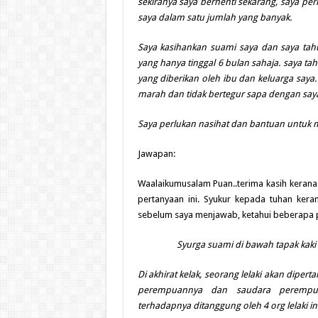
sekiranya saya berhenti sekarang, saya pe
saya dalam satu jumlah yang banyak.
Saya kasihankan suami saya dan saya tahu
yang hanya tinggal 6 bulan sahaja. saya t
yang diberikan oleh ibu dan keluarga saya.
marah dan tidak bertegur sapa dengan say
Saya perlukan nasihat dan bantuan untuk 
Jawapan:
Waalaikumusalam Puan..terima kasih kera
pertanyaan ini. Syukur kepada tuhan kera
sebelum saya menjawab, ketahui beberapa pe
Syurga suami di bawah tapak kaki 
Di akhirat kelak, seorang lelaki akan diper
perempuannya dan saudara perempua
terhadapnya ditanggung oleh 4 org lelaki in