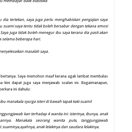
rlu membayar balik biasiswa
 dia tertekan, saya juga perlu menghabiskan pengajian saya
ahu suami saya tentu tidak boleh bersabar dengan tekana emosi
 Saya juga tidak boleh menegur ibu saya kerana dia pasti akan
a selama beberapa hari.
menyelesaikan masalah saya.
na bertanya. Saya memohon maaf kerana agak lambat membalas
na kini dapat juga saya menjawab soalan ini. Bagaimanapun,
rkara ini dahulu:
ibu manakala syurga isteri di bawah tapak kaki suami!
tanggungjawab kan terhadap 4 wanita ini: isterinya, ibunya, anak
nnya. Manakala seorang wanita pula, tanggungjawab
i: suaminya,ayahnya, anak lelakinya dan saudara lelakinya.