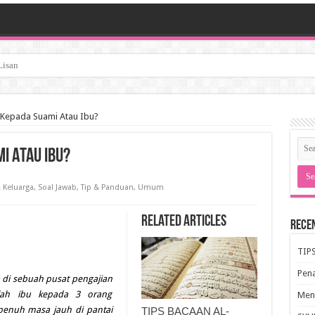
t Kepada Suami Atau Ibu?
i Atau Ibu?
 Keluarga
,
Soal Jawab
,
Tip & Panduan
,
Umum
Related Articles
Rece
TIP
Pen
a di sebuah pusat pengajian
alah ibu kepada 3 orang
Meng
epenuh masa jauh di pantai
TIPS BACAAN AL-