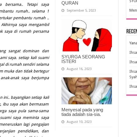
SYU
QURAN
 bersama.. Tetapi saya
Meny
September 5, 2023
bantu rumah.. selama 1
 bertukar pembantu rumah ..
. Akhirnya saya mengambil
Rece
ak saya di rumah persama
Yana
yang sangat dominan dan
Ihs
SYURGA SEORANG
ami saya. setiap kali suami
ISTERI
Ihs
al di rumah sendiri selama
August 16, 2023
sam muka dan tidak bertegur
Ihs
Sya
 anak-anak saya berjumpa
Ihs
ini.. bayangkan setiap kali
k, ibu saya akan bermasam
Menyesal pada yang
arga saya pula sama-sama
tiada adalah sia-sia.
 suami saya meminta saya
August 10, 2023
meneruskan lagi pengajian
rjanjian pendidikan, dan