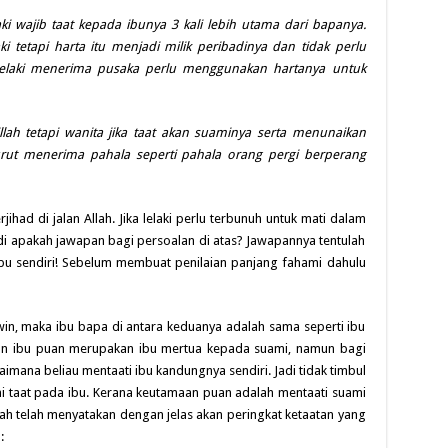
aki wajib taat kepada ibunya 3 kali lebih utama dari bapanya.
 tetapi harta itu menjadi milik peribadinya dan tidak perlu
lelaki menerima pusaka perlu menggunakan hartanya untuk
lillah tetapi wanita jika taat akan suaminya serta menunaikan
ut menerima pahala seperti pahala orang pergi berperang
jihad di jalan Allah. Jika lelaki perlu terbunuh untuk mati dalam
adi apakah jawapan bagi persoalan di atas? Jawapannya tentulah
ibu sendiri! Sebelum membuat penilaian panjang fahami dahulu
win, maka ibu bapa di antara keduanya adalah sama seperti ibu
un ibu puan merupakan ibu mertua kepada suami, namun bagi
aimana beliau mentaati ibu kandungnya sendiri. Jadi tidak timbul
i taat pada ibu. Kerana keutamaan puan adalah mentaati suami
lah telah menyatakan dengan jelas akan peringkat ketaatan yang
: