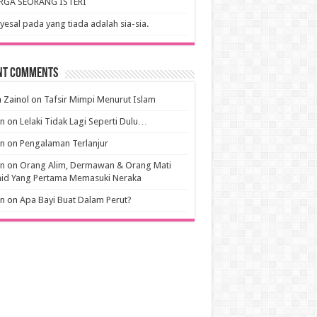
RGA SEORANG ISTERI
esal pada yang tiada adalah sia-sia.
nt Comments
 Zainol
on
Tafsir Mimpi Menurut Islam
an
on
Lelaki Tidak Lagi Seperti Dulu…
an
on
Pengalaman Terlanjur
an
on
Orang Alim, Dermawan & Orang Mati
hid Yang Pertama Memasuki Neraka
an
on
Apa Bayi Buat Dalam Perut?