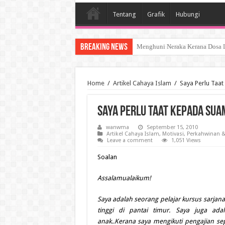
Tentang
Grafik
Hubungi
Breaking News
SYURGA SEORANG ISTERI
Home
/
Artikel Cahaya Islam
/
Saya Perlu Taa
Saya Perlu Taat Kepada Suam
wanwma
September 15, 2010
Artikel Cahaya Islam
,
Motivasi
,
Perkahwinan &
Leave a comment
1,051 Views
Soalan
Assalamualaikum!
Saya adalah seorang pelajar kursus sarjan
tinggi di pantai timur. Saya juga ad
anak..Kerana saya mengikuti pengajian s