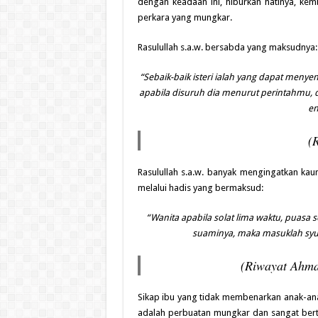
dengan keadaan ini, hiburkan hatinya, kem
perkara yang mungkar.
Rasulullah s.a.w. bersabda yang maksudnya:
“Sebaik-baik isteri ialah yang dapat meny
apabila disuruh dia menurut perintahmu, 
en
(
Rasulullah s.a.w. banyak mengingatkan kaum
melalui hadis yang bermaksud:
“Wanita apabila solat lima waktu, puas
suaminya, maka masuklah syu
(Riwayat Ahma
Sikap ibu yang tidak membenarkan anak-anak
adalah perbuatan mungkar dan sangat berte