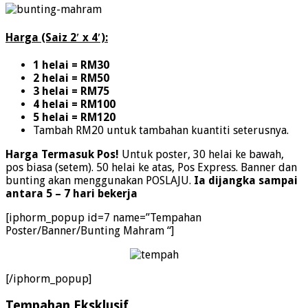
Harga (Saiz 2′ x 4′):
1 helai = RM30
2 helai = RM50
3 helai = RM75
4 helai = RM100
5 helai = RM120
Tambah RM20 untuk tambahan kuantiti seterusnya.
Harga Termasuk Pos!
Untuk poster, 30 helai ke bawah,
pos biasa (setem). 50 helai ke atas, Pos Express. Banner dan
bunting akan menggunakan POSLAJU.
Ia dijangka sampai
antara 5 – 7 hari bekerja
[iphorm_popup id=7 name=”Tempahan
Poster/Banner/Bunting Mahram “]
[/iphorm_popup]
Tempahan Eksklusif