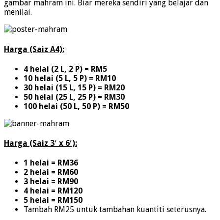
gambar mahram ini. Biar mereka sendiri yang belajar dan
menilai.
Harga (Saiz A4):
4 helai (2 L, 2 P) = RM5
10 helai (5 L, 5 P) = RM10
30 helai (15 L, 15 P) = RM20
50 helai (25 L, 25 P) = RM30
100 helai (50 L, 50 P) = RM50
Harga (Saiz 3′ x 6′):
1 helai = RM36
2 helai = RM60
3 helai = RM90
4 helai = RM120
5 helai = RM150
Tambah RM25 untuk tambahan kuantiti seterusnya.