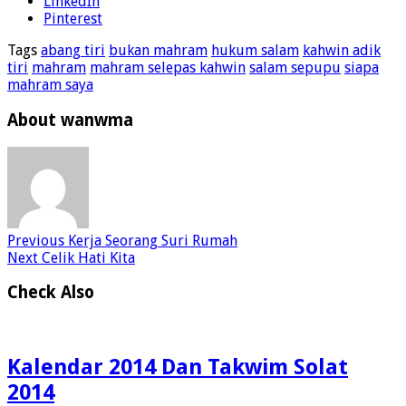
LinkedIn
Pinterest
Tags
abang tiri
bukan mahram
hukum salam
kahwin adik
tiri
mahram
mahram selepas kahwin
salam sepupu
siapa
mahram saya
About wanwma
Previous
Kerja Seorang Suri Rumah
Next
Celik Hati Kita
Check Also
Kalendar 2014 Dan Takwim Solat
2014