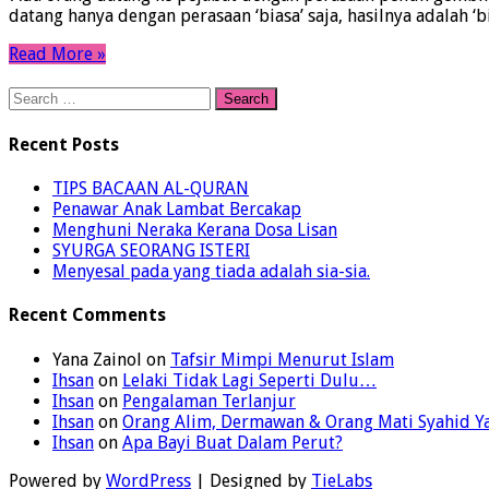
datang hanya dengan perasaan ‘biasa’ saja, hasilnya adalah ‘b
Read More »
Search
for:
Recent Posts
TIPS BACAAN AL-QURAN
Penawar Anak Lambat Bercakap
Menghuni Neraka Kerana Dosa Lisan
SYURGA SEORANG ISTERI
Menyesal pada yang tiada adalah sia-sia.
Recent Comments
Yana Zainol
on
Tafsir Mimpi Menurut Islam
Ihsan
on
Lelaki Tidak Lagi Seperti Dulu…
Ihsan
on
Pengalaman Terlanjur
Ihsan
on
Orang Alim, Dermawan & Orang Mati Syahid 
Ihsan
on
Apa Bayi Buat Dalam Perut?
Powered by
WordPress
| Designed by
TieLabs