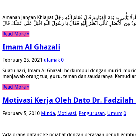
Amanah Jangan Khianat عَنْ عَدِيِّ بْنِ عَمِيرَةَ الْكِنْدِيِّ قَالَ سَمِعْتُ رَسُولَ اللَّهِ صَلَّى اللَّهُ عَلَيْهِ وَسَلَّمَ يَقُولُ مَنْ اسْتَعْمَلْنَاهُ مِنْكُمْ عَلَى عَمَلٍ فَكَتَمْنَا مِخْيَطًا فَمَا فَوْقَهُ كَانَ غُلُولًا يَأْتِي بِهِ يَوْمَ الْقِيَامَةِ قَالَ فَقَامَ إِلَيْهِ رَجُلٌ
Read More »
Imam Al Ghazali
February 25, 2021
ulamak
0
Suatu hari, Imam Al Ghazali berkumpul dengan murid-muridny
menjawab orang tua, guru, teman dan saudaranya. Kemudian 
Read More »
Motivasi Kerja Oleh Dato Dr. Fadzila
February 5, 2010
Minda
,
Motivasi
,
Pengurusan
,
Umum
0
‘Ada orang datang ke pejabat dengan perasaan penuh gembira 