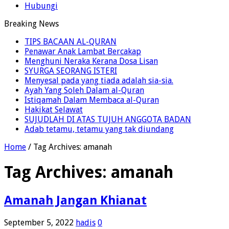
Hubungi
Breaking News
TIPS BACAAN AL-QURAN
Penawar Anak Lambat Bercakap
Menghuni Neraka Kerana Dosa Lisan
SYURGA SEORANG ISTERI
Menyesal pada yang tiada adalah sia-sia.
Ayah Yang Soleh Dalam al-Quran
Istiqamah Dalam Membaca al-Quran
Hakikat Selawat
SUJUDLAH DI ATAS TUJUH ANGGOTA BADAN
Adab tetamu, tetamu yang tak diundang
Home
/
Tag Archives: amanah
Tag Archives:
amanah
Amanah Jangan Khianat
September 5, 2022
hadis
0