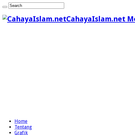
CahayaIslam.net M
Home
Tentang
Grafik