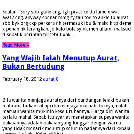
Soalan: “Sory sbb gune eng, tgh practice da lame x wat
ayat2 eng. anyway sbenar mmg sy tau toe to ankle tu aurat
sbb byk org ckp perkara nh termasuk ibu & makcik tp deme
x penah nk terangkan. jd kalo bole sy nk memahami maksud
disebalik perintah tersebut xnk …
Read More »
Yang Wajib Ialah Menutup Aurat,
Bukan Bertudung
February 18, 2012
aurat
0
Bila wanita menjaga auratnya dari pandangan lelaki bukan
mahram, bukan sahaja dia menjaga maruah dirinya,malah
maruah wanita mukmin keseluruhannya. Harga diri wanita
terlalu mahal. Sebab itu syariat menetapkan supaya wanita
pakaiannya adalah pakaian yang longgar dengan warna
yang tidak menarik menutup seluruh badannya dari kepala