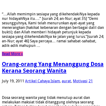
“…Allah memimpin sesiapa yang dikehendakiNya kepada
nur hidayahNya itu….” [surah 24; an-Nur; ayat 35] “Demi
sesungguhnya, Kami telah menurunkan ayat-ayat yang
menerangkan (hakikat kebenaran dengan berbagai dalil dan
bukti); dan Allah memberi hidayah petunjuk kepada
sesiapa yang dikehendakiNya ke jalan yang lurus.”[surah 24;
an-Nur; ayat 46] Saya percaya… ramai sahabat-sahabat,
adik-adik mahupun …
Read More »
Orang-orang Yang Menanggung Dosa
Kerana Seorang Wanita
July 19, 2011
Artikel Cahaya Islam
,
aurat
,
Motivasi
21
Dosa seorang wanita yang tidak menutup aurat dan
melakukan maksiat tidak ditanggung olehnya seorang