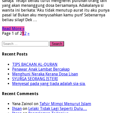
sahaja. Tetapi beliau turut mengheret puluhan orang lain
yang akan menanggung dosa bersamanya. Adakalanya si
wanita ini berkata: ‘Aku tidak menutup aurat itu aku punya
pasal la! Bukan aku menyusahkan kamu pun!’ Sebenarnya
beliau silap! Dek …
Read More »
Page 1 of 2
1
2
»
Search
for:
Recent Posts
TIPS BACAAN AL-QURAN
Penawar Anak Lambat Bercakap
Menghuni Neraka Kerana Dosa Lisan
SYURGA SEORANG ISTERI
Menyesal pada yang tiada adalah sia-sia.
Recent Comments
Yana Zainol
on
Tafsir Mimpi Menurut Islam
Ihsan
on
Lelaki Tidak Lagi Seperti Dulu…