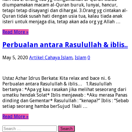
diumpamakan macam al-Quran buruk, lunyai, hancur,
tetapi tetap disayangi dan dihargai. 3.Orang yg cintakan al-
Quran tidak susah hati dengan usia tua, kalau tiada anak
isteri untuk menjaga dia, tetap akan ada org yg Allah …
Read More »
Perbualan antara Rasulullah & iblis..
May 5, 2020
Artikel Cahaya Islam
,
Islam
0
Ustaz Azhar Idrus Berkata: Kita relax and bace ni.. 6
Perbualan antara Rasulullah & iblis… 1.Rasulullah
bertanya : *Apa yg kau rasakan jika melihat seseorang dari
umatku hendak Solat* Iblis menjawab : *Aku merasa Panas
dinding dan Gementar* Rasulullah : “kenapa?” Iblis : “Sebab
setiap seorang hamba berSujud 1kali …
Read More »
Search