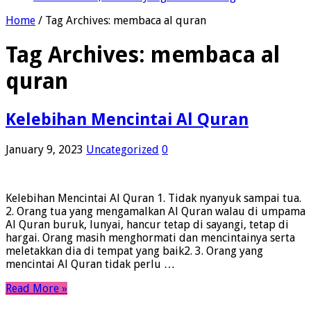
Home
/
Tag Archives: membaca al quran
Tag Archives:
membaca al
quran
Kelebihan Mencintai Al Quran
January 9, 2023
Uncategorized
0
Kelebihan Mencintai Al Quran 1. Tidak nyanyuk sampai tua.
2. Orang tua yang mengamalkan Al Quran walau di umpama
Al Quran buruk, lunyai, hancur tetap di sayangi, tetap di
hargai. Orang masih menghormati dan mencintainya serta
meletakkan dia di tempat yang baik2. 3. Orang yang
mencintai Al Quran tidak perlu …
Read More »