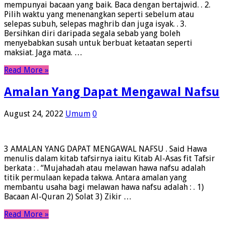
mempunyai bacaan yang baik. Baca dengan bertajwid. . 2.
Pilih waktu yang menenangkan seperti sebelum atau
selepas subuh, selepas maghrib dan juga isyak. . 3.
Bersihkan diri daripada segala sebab yang boleh
menyebabkan susah untuk berbuat ketaatan seperti
maksiat. Jaga mata. …
Read More »
Amalan Yang Dapat Mengawal Nafsu
August 24, 2022
Umum
0
3 AMALAN YANG DAPAT MENGAWAL NAFSU . Said Hawa
menulis dalam kitab tafsirnya iaitu Kitab Al-Asas fit Tafsir
berkata : . “Mujahadah atau melawan hawa nafsu adalah
titik permulaan kepada takwa. Antara amalan yang
membantu usaha bagi melawan hawa nafsu adalah : . 1)
Bacaan Al-Quran 2) Solat 3) Zikir …
Read More »