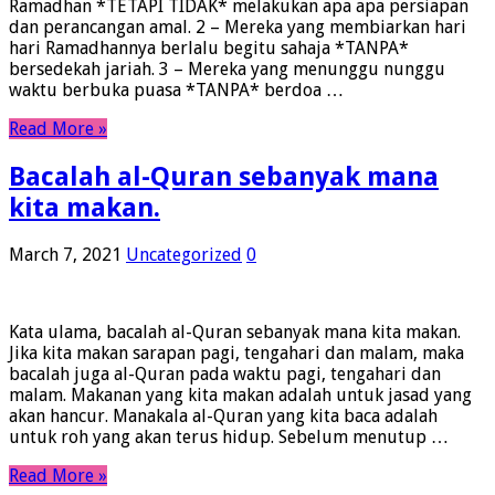
Ramadhan *TETAPI TIDAK* melakukan apa apa persiapan
dan perancangan amal. 2 – Mereka yang membiarkan hari
hari Ramadhannya berlalu begitu sahaja *TANPA*
bersedekah jariah. 3 – Mereka yang menunggu nunggu
waktu berbuka puasa *TANPA* berdoa …
Read More »
Bacalah al-Quran sebanyak mana
kita makan.
March 7, 2021
Uncategorized
0
Kata ulama, bacalah al-Quran sebanyak mana kita makan.
Jika kita makan sarapan pagi, tengahari dan malam, maka
bacalah juga al-Quran pada waktu pagi, tengahari dan
malam. Makanan yang kita makan adalah untuk jasad yang
akan hancur. Manakala al-Quran yang kita baca adalah
untuk roh yang akan terus hidup. Sebelum menutup …
Read More »