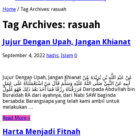
Home
/
Tag Archives: rasuah
Tag Archives:
rasuah
Jujur Dengan Upah, Jangan Khianat
September 4, 2022
hadis
,
Islam
0
Jujur Dengan Upah, Jangan Khianat عَنْ عَبْدِ اللَّهِ بْنِ بُرَيْدَةَ عَنْ
أَبِيهِ عَنْ النَّبِيِّ صَلَّى اللَّهُ عَلَيْهِ وَسَلَّمَ قَالَ مَنْ اسْتَعْمَلْنَاهُ عَلَى عَمَلٍ
فَرَزَقْنَاهُ رِزْقًا فَمَا أَخَذَ بَعْدَ ذَلِكَ فَهُوَ غُلُولٌ Daripada Abdullah bin
Buraidah RA dari ayahnya, dari Nabi SAW baginda
bersabda: Barangsiapa yang telah kami ambil untuk
melakukan …
Read More »
Harta Menjadi Fitnah