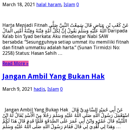
March 18, 2021
halal haram
,
Islam
0
Harta Menjadi Fitnah عَنْ كَعْبِ بْنِ عِيَاضٍ قَالَ سَمِعْتُ النَّبِيَّ صَلَّى
اللَّهُ عَلَيْهِ وَسَلَّمَ يَقُولُ إِنَّ لِكُلِّ أُمَّةٍ فِتْنَةً وَفِتْنَةُ أُمَّتِي الْمَالُ Daripada
Ka’ab bin ‘Iyad berkata: Aku mendengar Nabi SAW
bersabda: “Sesungguhnya setiap ummat itu memiliki fitnah
dan fitnah ummatku adalah harta.” (Sunan Tirmidzi No:
2258) Status: Hasan Sahih …
Read More »
Jangan Ambil Yang Bukan Hak
March 9, 2021
hadis
,
Islam
0
Jangan Ambil Yang Bukan Hak عَنْ أَبِي حُمَيْدٍ السَّاعِدِيِّ قَالَ
اسْتَعْمَلَ رَسُولُ اللَّهِ صَلَّى اللَّهُ عَلَيْهِ وَسَلَّمَ رَجُلًا مِنْ الْأَسْدِ يُقَالُ لَهُ ابْنُ
اللُّتْبِيَّةِ قَالَ عَمْرٌو وَابْنُ أَبِي عُمَرَ عَلَى الصَّدَقَةِ فَلَمَّا قَدِمَ قَالَ هَذَا لَكُمْ
وَهَذَا لِي أُهْدِيَ لِي قَالَ فَقَامَ رَسُولُ اللَّهِ صَلَّى اللَّهُ عَلَيْهِ وَسَلَّمَ …