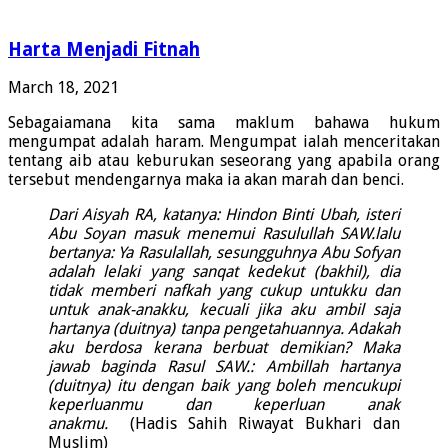
Harta Menjadi Fitnah
March 18, 2021
Sebagaiamana kita sama maklum bahawa hukum
mengumpat adalah haram. Mengumpat ialah menceritakan
tentang aib atau keburukan seseorang yang apabila orang
tersebut mendengarnya maka ia akan marah dan benci.
Dari Aisyah RA, katanya: Hindon Binti Ubah, isteri
Abu Soyan masuk menemui Rasulullah SAW.lalu
bertanya: Ya Rasulallah, sesungguhnya Abu Sofyan
adalah lelaki yang sanqat kedekut (bakhil), dia
tidak memberi nafkah yang cukup untukku dan
untuk anak-anakku, kecuali jika aku ambil saja
hartanya (duitnya) tanpa pengetahuannya. Adakah
aku berdosa kerana berbuat demikian? Maka
jawab baginda Rasul SAW.: Ambillah hartanya
(duitnya) itu dengan baik yang boleh mencukupi
keperluanmu dan keperluan anak
anakmu.
(Hadis Sahih Riwayat Bukhari dan
Muslim)