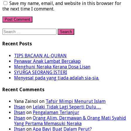
Save my name, email, and website in this browser for
the next time I comment.
Search
for:
Recent Posts
TIPS BACAAN AL-QURAN
Penawar Anak Lambat Bercakap
Menghuni Neraka Kerana Dosa Lisan
SYURGA SEORANG ISTERI
Menyesal pada yang tiada adalah sia-sia.
Recent Comments
Yana Zainol
on
Tafsir Mimpi Menurut Islam
Ihsan
on
Lelaki Tidak Lagi Seperti Dulu…
Ihsan
on
Pengalaman Terlanjur
Ihsan
on
Orang Alim, Dermawan & Orang Mati Syahid
Yang Pertama Memasuki Neraka
Ihsan
on
Apa Bayi Buat Dalam Perut?