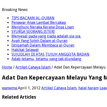
Breaking News
TIPS BACAAN AL-QURAN
Penawar Anak Lambat Bercakap
Menghuni Neraka Kerana Dosa Lisan
SYURGA SEORANG ISTERI
Menyesal pada yang tiada adalah sia-sia.
Ayah Yang Soleh Dalam al-Quran
Istiqamah Dalam Membaca al-Quran
Hakikat Selawat
SUJUDLAH DI ATAS TUJUH ANGGOTA BADAN
Adab tetamu, tetamu yang tak diundang
Home
/
Artikel Cahaya Islam
/
Adat Dan Kepercayaan Melayu
Adat Dan Kepercayaan Melayu Yang 
wanwma
April 1, 2012
Artikel Cahaya Islam
,
halal haram
Lea
Related Articles