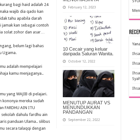
SYU
kurang bagi haid adalah 24
February 12, 2023
Meny
 maka wajib dia qado kan
idak tahu apabila darah
di jamak kan sebagai contoh
Rece
ia solat zohor dan asar…
Yana
cengang, belum lagi bahas
10 Cecair yang keluar
mu Ugama.
daripada Saluran Wanita.
Ihs
October 12, 2022
Ihs
kamu adalah mempelajari
Ihs
sahaja kamu menjaganya..
Sya
Ihs
mu yang WAJIB di pelajari.
kan kononya mereka sudah
MENUTUP AURAT VS
MENUNDUKKAN
gkan FARDHU AIN ITU
PANDANGAN
 sekolah dahulu fardhu ain
September 22, 2022
aris panduan Ulama.. silibus
lmu secara talaqqi dengan