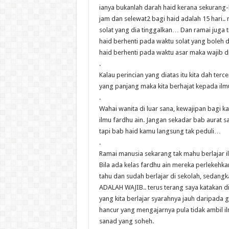
ianya bukanlah darah haid kerana sekurang-
jam dan selewat2 bagi haid adalah 15 hari..
solat yang dia tinggalkan… Dan ramai juga t
haid berhenti pada waktu solat yang boleh 
haid berhenti pada waktu asar maka wajib d
.
Kalau perincian yang diatas itu kita dah ter
yang panjang maka kita berhajat kepada il
.
Wahai wanita di luar sana, kewajipan bagi 
ilmu fardhu ain. Jangan sekadar bab aurat 
tapi bab haid kamu langsung tak peduli…
.
Ramai manusia sekarang tak mahu berlajar il
Bila ada kelas fardhu ain mereka perlekeh
tahu dan sudah berlajar di sekolah, sedan
ADALAH WAJIB.. terus terang saya katakan di
yang kita berlajar syarahnya jauh daripada g
hancur yang mengajarnya pula tidak ambil i
sanad yang soheh.