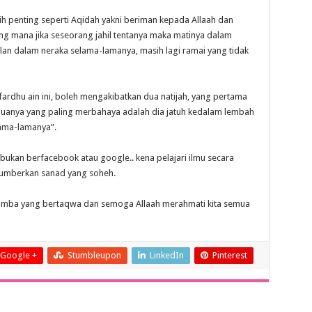
ih penting seperti Aqidah yakni beriman kepada Allaah dan
g mana jika seseorang jahil tentanya maka matinya dalam
lan dalam neraka selama-lamanya, masih lagi ramai yang tidak
 fardhu ain ini, boleh mengakibatkan dua natijah, yang pertama
uanya yang paling merbahaya adalah dia jatuh kedalam lembah
lama-lamanya”.
 bukan berfacebook atau google.. kena pelajari ilmu secara
sumberkan sanad yang soheh.
amba yang bertaqwa dan semoga Allaah merahmati kita semua
Google +
Stumbleupon
LinkedIn
Pinterest