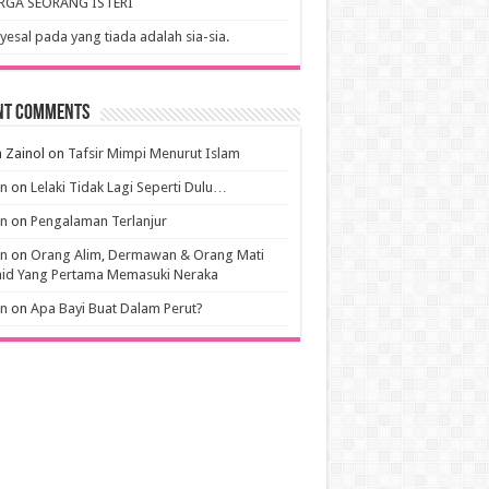
RGA SEORANG ISTERI
esal pada yang tiada adalah sia-sia.
nt Comments
 Zainol
on
Tafsir Mimpi Menurut Islam
an
on
Lelaki Tidak Lagi Seperti Dulu…
an
on
Pengalaman Terlanjur
an
on
Orang Alim, Dermawan & Orang Mati
hid Yang Pertama Memasuki Neraka
an
on
Apa Bayi Buat Dalam Perut?