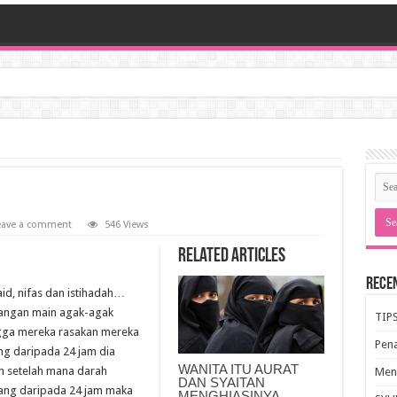
eave a comment
546 Views
Related Articles
Rece
id, nifas dan istihadah…
 jangan main agak-agak
TIP
ngga mereka rasakan mereka
Pen
ng daripada 24 jam dia
WANITA ITU AURAT
an setelah mana darah
Meng
DAN SYAITAN
urang daripada 24 jam maka
MENGHIASINYA