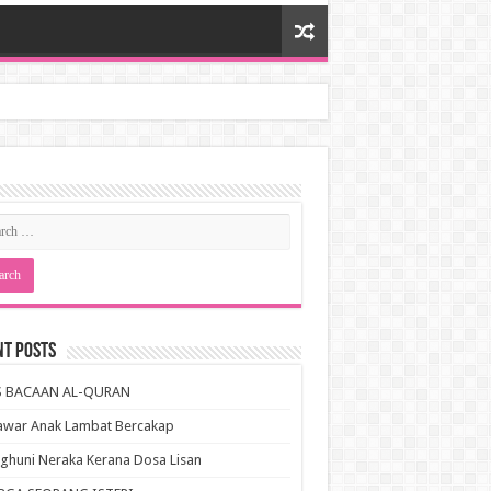
nt Posts
S BACAAN AL-QURAN
awar Anak Lambat Bercakap
huni Neraka Kerana Dosa Lisan