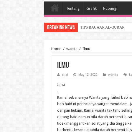
Tentang
Grafik
Hubungi
Breaking News
TIPS BACAAN AL-QURAN
Home
/
wanita
/
Ilmu
Ilmu
mai
May 12, 2022
wanita
L
Ilmu
.
Ramai sebenarnya Wanita yang failed bab ha
bab haid ni perincianya sangat mendalam..
dengan hukum. Ramai wanita tak tahu sehi
datang haid namun bila darah berhenti kura
tidak menggantikan solat yang dia tinggalk
berhenti.. kerana apabila darah berhenti k