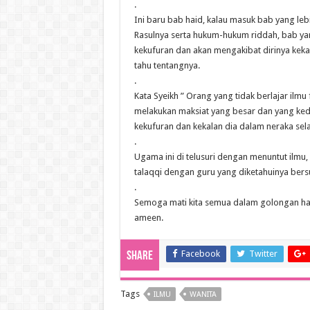
.
Ini baru bab haid, kalau masuk bab yang leb
Rasulnya serta hukum-hukum riddah, bab yan
kekufuran dan akan mengakibat dirinya keka
tahu tentangnya.
.
Kata Syeikh ” Orang yang tidak berlajar ilmu
melakukan maksiat yang besar dan yang ked
kekufuran dan kekalan dia dalam neraka se
.
Ugama ini di telusuri dengan menuntut ilmu,
talaqqi dengan guru yang diketahuinya ber
.
Semoga mati kita semua dalam golongan h
ameen.
Facebook
Twitter
Share
Tags
ILMU
WANITA