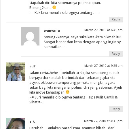
siapakah diri kita sebenarnya pd ms depan.
Renung2kan..
.-= Kak Lina menulis diblognya tentang..
=-.
Reply
wanwma
March 27, 2010 at 6:41 am
renung2kannya..saya suka kata-kata hikmah itu!
Sangat benar dan kena dengan apa yg ingin sy
sampaikan…
Reply
Suri
March 27, 2010 at 9:25 am
salam ceria..hehe…betullah tu sb jika seseoarng tu nak
berjaya dia kenalah bertindak dari sekarang. jika kita
asyik dok bawah tempurung je maka mungkin agaka
sukar bagi kita mengenal potinsi diri yang sebenar. Ayuh
kita move kehadapan
.-= Suri menulis diblognya tentang..
Tips Kulit Cantik &
Sihat
=-.
Reply
zik
March 27, 2010 at 4:33 pm
Berubah… anjakan paradigma, ataupun hijrah.. dari