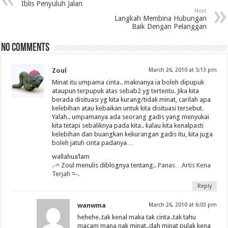
Iblis Penyuluh Jalan
Next
Langkah Membina Hubungan
Baik Dengan Pelanggan
No comments
Zoul
March 26, 2010 at 5:13 pm
Minat itu umpama cinta.. maknanya ia boleh dipupuk
ataupun terpupuk atas sebab2 yg tertentu. Jika kita
berada disituasi yg kita kurang/tidak minat, carilah apa
kelebihan atau kebaikan untuk kita disituasi tersebut.
Yalah.. umpamanya ada seorang gadis yang menyukai
kita tetapi sebaliknya pada kita.. kalau kita kenalpasti
kelebihan dan buangkan kekurangan gadis itu, kita juga
boleh jatuh cinta padanya…
wallahua’lam
.-= Zoul menulis diblognya tentang..
Panas…Artis Kena
Terjah
=-.
Reply
wanwma
March 26, 2010 at 6:03 pm
hehehe..tak kenal maka tak cinta..tak tahu
macam mana nak minat..dah minat pulak kena