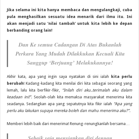
Jika selama ini kita hanya membaca dan mengulangkaji, cuba
pula menghasilkan sesuatu idea menarik dari ilmu itu. Ini
akan menjadi satu ‘nilai tambah’ untuk kita lebih ke depan
berbanding orang lain!
Dan Ke semua Cadangan Di Atas Bukanlah
Perkara Yang Mudah Dilakkukan Kecuali Kita
Sanggup ‘Berjuang’ Melakukannya!
Akhir kata, apa yang ingin saya nyatakan di sini ialah
kita perlu
berubah
! Kadang-kadang kita menilai diri kita sebagai seorang yang
lemah, lalu kita berfikir-fikir,
“Inilah diri aku..terimalah aku dalam
keadaan ini!”
. Seolah-olah kita memaksa masyarakat menerima kita
seadanya. Sedangkan apa yang sepatutnya kita fikir ialah
“Apa yang
perlu aku lakukan supaya mereka boleh dan mahu menerima aku?”.
Memberi lebih baik dari menerima! Renung-renungkanlah bersama…
Sebaik saja menyiapkan diri dengan