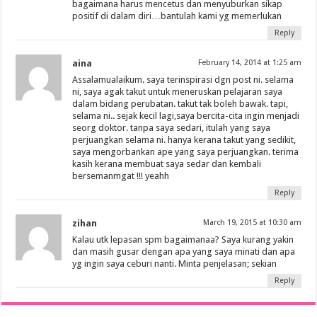
bagaimana harus mencetus dan menyuburkan sikap
positif di dalam diri…bantulah kami yg memerlukan
Reply
aina
February 14, 2014 at 1:25 am
Assalamualaikum. saya terinspirasi dgn post ni. selama
ni, saya agak takut untuk meneruskan pelajaran saya
dalam bidang perubatan. takut tak boleh bawak. tapi,
selama ni.. sejak kecil lagi,saya bercita-cita ingin menjadi
seorg doktor. tanpa saya sedari, itulah yang saya
perjuangkan selama ni. hanya kerana takut yang sedikit,
saya mengorbankan ape yang saya perjuangkan. terima
kasih kerana membuat saya sedar dan kembali
bersemanmgat !!! yeahh
Reply
zihan
March 19, 2015 at 10:30 am
Kalau utk lepasan spm bagaimanaa? Saya kurang yakin
dan masih gusar dengan apa yang saya minati dan apa
yg ingin saya ceburi nanti. Minta penjelasan; sekian
Reply