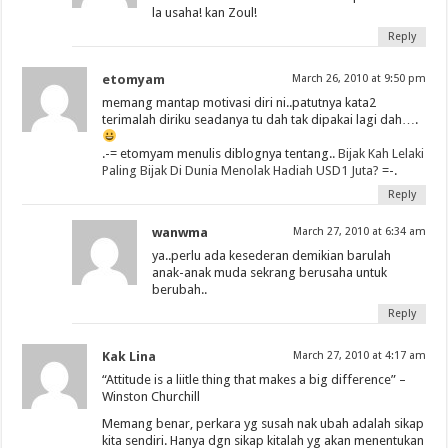
la usaha! kan Zoul!
Reply
etomyam
March 26, 2010 at 9:50 pm
memang mantap motivasi diri ni..patutnya kata2
terimalah diriku seadanya tu dah tak dipakai lagi dah….
.-= etomyam menulis diblognya tentang..
Bijak Kah Lelaki
Paling Bijak Di Dunia Menolak Hadiah USD1 Juta?
=-.
Reply
wanwma
March 27, 2010 at 6:34 am
ya..perlu ada kesederan demikian barulah
anak-anak muda sekrang berusaha untuk
berubah..
Reply
Kak Lina
March 27, 2010 at 4:17 am
“Attitude is a liitle thing that makes a big difference” –
Winston Churchill
Memang benar, perkara yg susah nak ubah adalah sikap
kita sendiri. Hanya dgn sikap kitalah yg akan menentukan