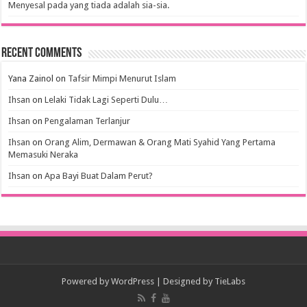
Menyesal pada yang tiada adalah sia-sia.
Recent Comments
Yana Zainol
on
Tafsir Mimpi Menurut Islam
Ihsan
on
Lelaki Tidak Lagi Seperti Dulu…
Ihsan
on
Pengalaman Terlanjur
Ihsan
on
Orang Alim, Dermawan & Orang Mati Syahid Yang Pertama
Memasuki Neraka
Ihsan
on
Apa Bayi Buat Dalam Perut?
Powered by
WordPress
| Designed by
TieLabs