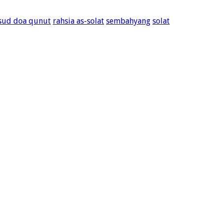
sud doa qunut
rahsia as-solat
sembahyang
solat