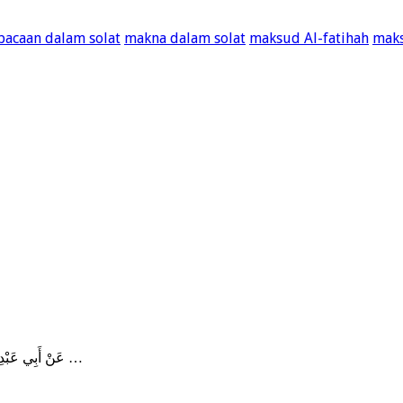
bacaan dalam solat
makna dalam solat
maksud Al-fatihah
mak
Halal Haram dan Syubhat عَنْ أَبِي عَبْدِ اللَّهِ النُّعْمَانِ بْنِ بَشِيرٍ رَضِيَ اللَّهُ عَنْهُمَا …