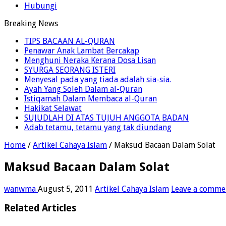
Hubungi
Breaking News
TIPS BACAAN AL-QURAN
Penawar Anak Lambat Bercakap
Menghuni Neraka Kerana Dosa Lisan
SYURGA SEORANG ISTERI
Menyesal pada yang tiada adalah sia-sia.
Ayah Yang Soleh Dalam al-Quran
Istiqamah Dalam Membaca al-Quran
Hakikat Selawat
SUJUDLAH DI ATAS TUJUH ANGGOTA BADAN
Adab tetamu, tetamu yang tak diundang
Home
/
Artikel Cahaya Islam
/
Maksud Bacaan Dalam Solat
Maksud Bacaan Dalam Solat
wanwma
August 5, 2011
Artikel Cahaya Islam
Leave a comme
Related Articles