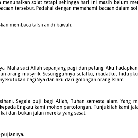
 menunaikan solat tetapi sehingga hari ini masih belum meng
 bacaan tersebut. Padahal dengan memahami bacaan dalam sol
skan membaca tafsiran di bawah:
nya. Maha suci Allah sepanjang pagi dan petang. Aku hadapka
gan orang musyrik. Sesungguhnya solatku, ibadatku, hidupku,
nyekutukan bagiNya dan aku dari golongan orang Islam.
ani. Segala puji bagi Allah, Tuhan semesta alam. Yang 
epada Engkau kami mohon pertolongan. Tunjukilah kami jalan 
ai dan bukan jalan mereka yang sesat.
-pujiannya.