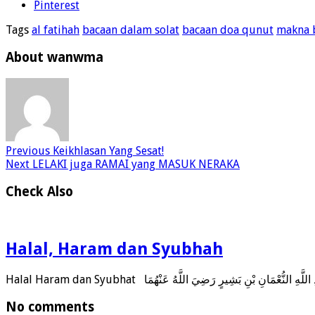
Pinterest
Tags
al fatihah
bacaan dalam solat
bacaan doa qunut
makna 
About wanwma
Previous
Keikhlasan Yang Sesat!
Next
LELAKI juga RAMAI yang MASUK NERAKA
Check Also
Halal, Haram dan Syubhah
No comments