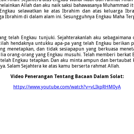
melainkan Allah dan aku naik saksi bahawasanya Muhammad itu
gkau selawatkan ke atas Ibrahim dan atas keluarga Ibr
rga Ibrahim di dalam alam ini. Sesungguhnya Engkau Maha Ter
ang telah Engkau tunjuki. Sejahterakanlah aku sebagaimana 
ilah hendaknya untukku apa-pa yang telah Engkau berikan pa
ng menetapkan, dan tidak sesiapapun yang berkuasa meneta
lia orang-orang yang Engkau musuhi. Telah memberi berkat E
g telah Engkau tetapkan. Dan aku minta ampun dan bertaubat
a. Salam Sejahtera ke atas kamu berserta rahmat Allah.
Video Penerangan Tentang Bacaan Dalam Solat:
httpv://www.youtube.com/watch?v=vLIkpRHM0yA