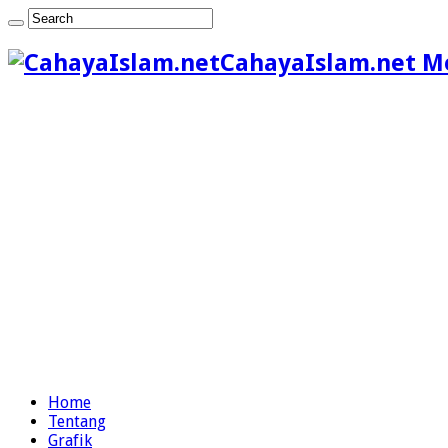
CahayaIslam.net M
Home
Tentang
Grafik