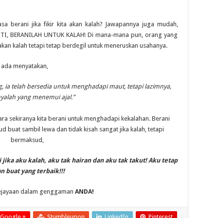
a berani jika fikir kita akan kalah? Jawapannya juga mudah,
TI, BERANILAH UNTUK KALAH! Di mana-mana pun, orang yang
akan kalah tetapi tetap berdegil untuk meneruskan usahanya.
ada menyatakan,
g, ia telah bersedia untuk menghadapi maut, tetapi lazimnya,
yalah yang menemui ajal.”
kara sekiranya kita berani untuk menghadapi kekalahan. Berani
uat sambil lewa dan tidak kisah sangat jika kalah, tetapi
bermaksud,
 jika aku kalah, aku tak hairan dan aku tak takut! Aku tetap
n buat yang terbaik!!!
ejayaan dalam genggaman
ANDA!
Google +
Stumbleupon
LinkedIn
Pinterest