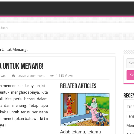
ja Untuk Menang!
ja Untuk Menang!
vasi
Leave a comment
1,113 Views
Related Articles
m menentukan kejayaan, kita
 untuk menghadapinya. Kita
Rece
li! Kita perlu berani dalam
ya dan menang. Tetapi apa
TIP
 kaku untuk terus berusaha
Pen
elah menetapkan bahawa
kita
ya!
Meng
Adab tetamu, tetamu