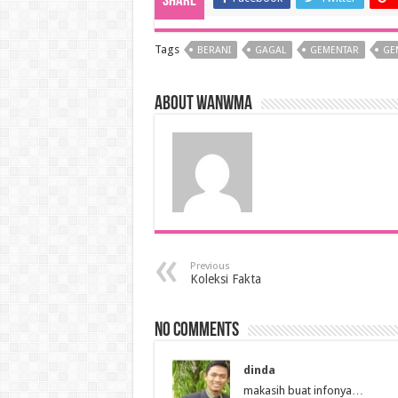
Share
Tags
BERANI
GAGAL
GEMENTAR
GE
About wanwma
Previous
Koleksi Fakta
No comments
dinda
makasih buat infonya…