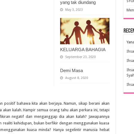
SYU
yang tak diundang
May 3, 2023
Meny
Rece
Yana
KELUARGA BAHAGIA
Ihs
September 23, 2020
Ihs
Ihs
Demi Masa
Sya
August 8, 2020
Ihs
ran positif bahawa kita akan berjaya. Namun, sikap berani akan
ita akan kalah. Hampir semua orang tahu akan perkara ini, tetapi
fikiran negatif dan menganggap dia akan kalah? Jawapannya
n realiti kehidupan, bukan berfikir dengan menggunakan kuasa
n menggunakan kuasa minda? Hanya segelintir manusia hebat