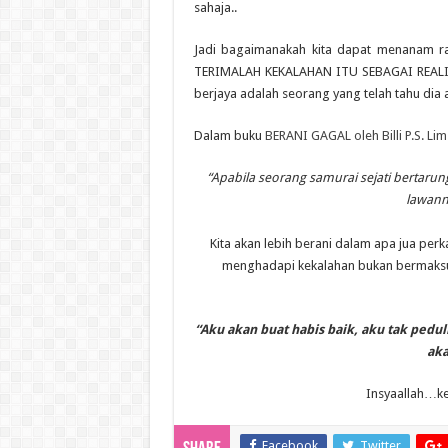
sahaja..
Jadi bagaimanakah kita dapat menanam ras
TERIMALAH KEKALAHAN ITU SEBAGAI REALI
berjaya adalah seorang yang telah tahu dia 
Dalam buku
BERANI GAGAL oleh Billi P.S. Lim
“Apabila seorang samurai sejati bertarun
lawann
Kita akan lebih berani dalam apa jua per
menghadapi kekalahan bukan bermaksud b
“Aku akan buat habis baik, aku tak peduli
aka
Insyaallah…k
Facebook
Twitter