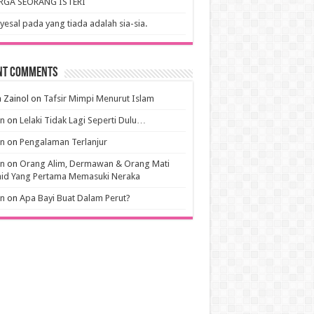
RGA SEORANG ISTERI
esal pada yang tiada adalah sia-sia.
nt Comments
 Zainol
on
Tafsir Mimpi Menurut Islam
an
on
Lelaki Tidak Lagi Seperti Dulu…
an
on
Pengalaman Terlanjur
an
on
Orang Alim, Dermawan & Orang Mati
hid Yang Pertama Memasuki Neraka
an
on
Apa Bayi Buat Dalam Perut?