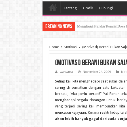
Tentang
Grafik
Hubungi
Breaking News
SYURGA SEORANG ISTERI
Home
/
Motivasi
/
(Motivasi) Berani Bukan Sa
(Motivasi) Berani Bukan Sa
wanwma
November 24, 2009
Moti
Setiap kali kita menghadapi saat sukar dala
sering di sematkan dengan satu kekuatan
berkata, “Aku perlu berani!” Ya! Benar seka
menghadapi segala rintangan untuk berja
yang terjadi sering kali membuatkan kita
mencapai kejayaan. Kerana realiti hidup t
akan lebih banyak gagal daripada berja