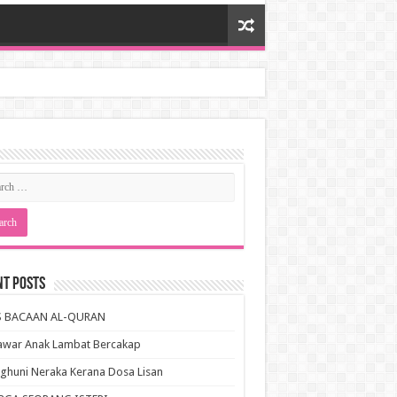
nt Posts
S BACAAN AL-QURAN
awar Anak Lambat Bercakap
huni Neraka Kerana Dosa Lisan