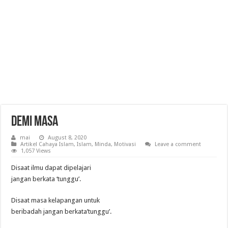
Demi Masa
mai
August 8, 2020
Artikel Cahaya Islam
,
Islam
,
Minda
,
Motivasi
Leave a comment
1,057 Views
Disaat ilmu dapat dipelajari
jangan berkata ‘tunggu’.
Disaat masa kelapangan untuk
beribadah jangan berkata’tunggu’.