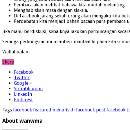
Pembaca akan melihat bahawa kita mudah melenting.
Menghabiskan masa dengan sia-sia.
Di Facebook jarang sekali orang akan mengaku kita be
Perdebatan kita menjadi bahan bacaan para pembaca unt
Jika mahu berdiskusi, sebaiknya lakukan perbincangan secara
Semoga perkongsian ini memberi manfaat kepada kita semua
Wallahualam..
Share
Facebook
Twitter
Google +
Stumbleupon
LinkedIn
Pinterest
Tags
facebook
featured
menulis di facebook
post facebook
t
About wanwma