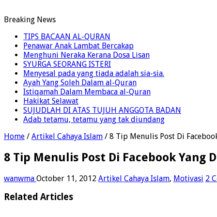
Breaking News
TIPS BACAAN AL-QURAN
Penawar Anak Lambat Bercakap
Menghuni Neraka Kerana Dosa Lisan
SYURGA SEORANG ISTERI
Menyesal pada yang tiada adalah sia-sia.
Ayah Yang Soleh Dalam al-Quran
Istiqamah Dalam Membaca al-Quran
Hakikat Selawat
SUJUDLAH DI ATAS TUJUH ANGGOTA BADAN
Adab tetamu, tetamu yang tak diundang
Home
/
Artikel Cahaya Islam
/
8 Tip Menulis Post Di Facebo
8 Tip Menulis Post Di Facebook Yang 
wanwma
October 11, 2012
Artikel Cahaya Islam
,
Motivasi
2 
Related Articles