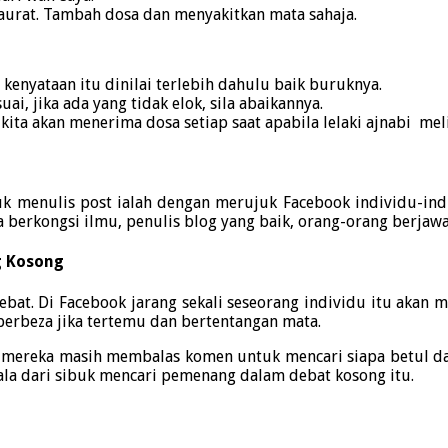
aurat. Tambah dosa dan menyakitkan mata sahaja.
kenyataan itu dinilai terlebih dahulu baik buruknya.
ai, jika ada yang tidak elok, sila abaikannya.
ta akan menerima dosa setiap saat apabila lelaki ajnabi mel
k menulis post ialah dengan merujuk Facebook individu-indi
a berkongsi ilmu, penulis blog yang baik, orang-orang berjawa
g Kosong
debat. Di Facebook jarang sekali seseorang individu itu aka
berbeza jika tertemu dan bertentangan mata.
 mereka masih membalas komen untuk mencari siapa betul dan
ala dari sibuk mencari pemenang dalam debat kosong itu.