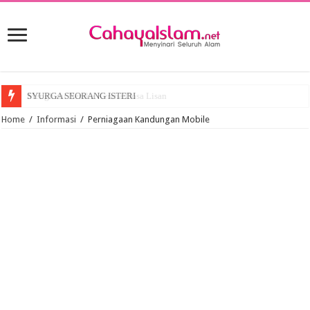
Menghuni Neraka Kerana Dosa Lisan
SYURGA SEORANG ISTERI
Home
/
Informasi
/
Perniagaan Kandungan Mobile