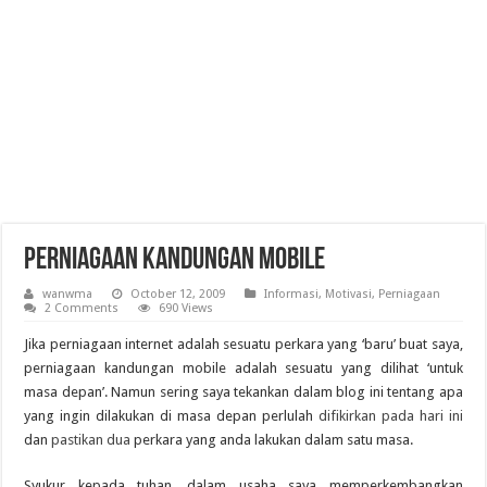
Perniagaan Kandungan Mobile
wanwma
October 12, 2009
Informasi
,
Motivasi
,
Perniagaan
2 Comments
690 Views
Jika perniagaan internet adalah sesuatu perkara yang ‘baru’ buat saya,
perniagaan kandungan mobile adalah sesuatu yang dilihat ‘untuk
masa depan’. Namun sering saya tekankan dalam blog ini tentang apa
yang ingin dilakukan di masa depan perlulah
difikirkan pada hari ini
dan
pastikan dua
perkara yang anda lakukan dalam satu masa.
Syukur kepada tuhan, dalam usaha saya memperkembangkan