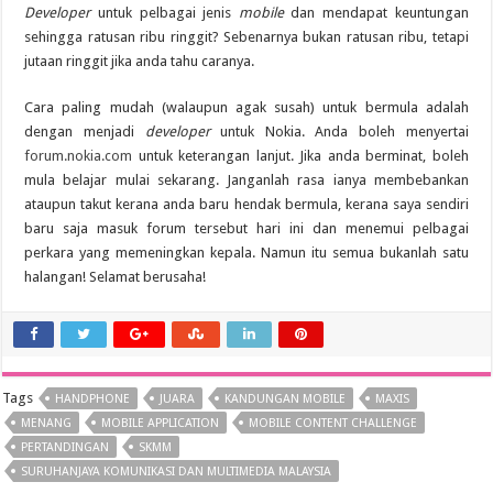
Developer
untuk pelbagai jenis
mobile
dan mendapat keuntungan
sehingga ratusan ribu ringgit? Sebenarnya bukan ratusan ribu, tetapi
jutaan ringgit jika anda tahu caranya.
Cara paling mudah (walaupun agak susah) untuk bermula adalah
dengan menjadi
developer
untuk Nokia. Anda boleh menyertai
forum.nokia.com
untuk keterangan lanjut. Jika anda berminat, boleh
mula belajar mulai sekarang. Janganlah rasa ianya membebankan
ataupun takut kerana anda baru hendak bermula, kerana saya sendiri
baru saja masuk forum tersebut hari ini dan menemui pelbagai
perkara yang memeningkan kepala. Namun itu semua bukanlah satu
halangan! Selamat berusaha!
Tags
HANDPHONE
JUARA
KANDUNGAN MOBILE
MAXIS
MENANG
MOBILE APPLICATION
MOBILE CONTENT CHALLENGE
PERTANDINGAN
SKMM
SURUHANJAYA KOMUNIKASI DAN MULTIMEDIA MALAYSIA