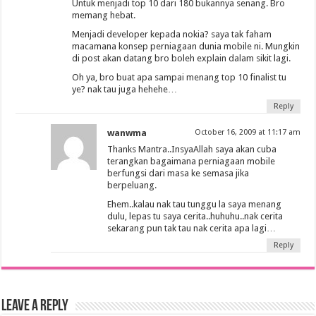
Untuk menjadi top 10 dari 180 bukannya senang. Bro
memang hebat.
Menjadi developer kepada nokia? saya tak faham
macamana konsep perniagaan dunia mobile ni. Mungkin
di post akan datang bro boleh explain dalam sikit lagi.
Oh ya, bro buat apa sampai menang top 10 finalist tu
ye? nak tau juga hehehe…
Reply
wanwma
October 16, 2009 at 11:17 am
Thanks Mantra..InsyaAllah saya akan cuba
terangkan bagaimana perniagaan mobile
berfungsi dari masa ke semasa jika
berpeluang.
Ehem..kalau nak tau tunggu la saya menang
dulu, lepas tu saya cerita..huhuhu..nak cerita
sekarang pun tak tau nak cerita apa lagi…
Reply
Leave a Reply