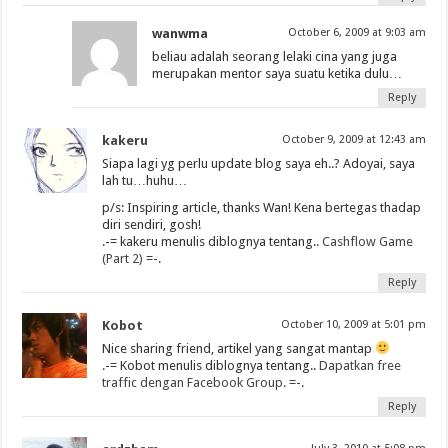
wanwma
October 6, 2009 at 9:03 am
beliau adalah seorang lelaki cina yang juga
merupakan mentor saya suatu ketika dulu…
Reply
kakeru
October 9, 2009 at 12:43 am
Siapa lagi yg perlu update blog saya eh..? Adoyai, saya
lah tu…huhu…
p/s: Inspiring article, thanks Wan! Kena bertegas thadap
diri sendiri, gosh!
.-= kakeru menulis diblognya tentang..
Cashflow Game
(Part 2)
=-.
Reply
Kobot
October 10, 2009 at 5:01 pm
Nice sharing friend, artikel yang sangat mantap
.-= Kobot menulis diblognya tentang..
Dapatkan free
traffic dengan Facebook Group.
=-.
Reply