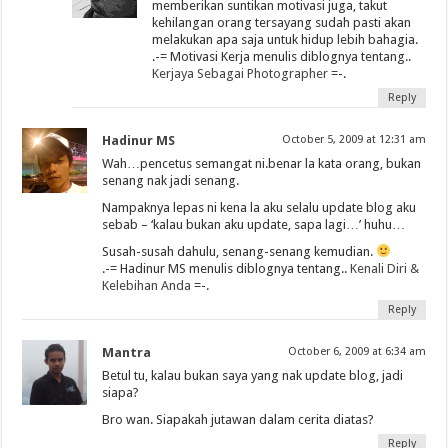
memberikan suntikan motivasi juga, takut
kehilangan orang tersayang sudah pasti akan
melakukan apa saja untuk hidup lebih bahagia.
.-= Motivasi Kerja menulis diblognya tentang..
Kerjaya Sebagai Photographer
=-.
Reply
Hadinur MS
October 5, 2009 at 12:31 am
Wah…pencetus semangat ni.benar la kata orang, bukan
senang nak jadi senang.
Nampaknya lepas ni kena la aku selalu update blog aku
sebab – ‘kalau bukan aku update, sapa lagi…’ huhu…
Susah-susah dahulu, senang-senang kemudian.
.-= Hadinur MS menulis diblognya tentang..
Kenali Diri &
Kelebihan Anda
=-.
Reply
Mantra
October 6, 2009 at 6:34 am
Betul tu, kalau bukan saya yang nak update blog, jadi
siapa?
Bro wan. Siapakah jutawan dalam cerita diatas?
Reply