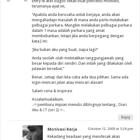
Entry di atas bagus sekali buat pencetus motivasi,
terumanya ayat ini,
“Apabila anda berusaha untuk berjaya, anda akan
mengahadapi masalah di mana anda perlu melakukan
pelbagai perkara. Mungkin melakukan pelbagai perkara
dalam 1 masa adalah perkara yang amat
membebankan, tetapi jika anda berpegang dengan
kata2 ini:
‘Jika bukan aku yang buat, siapa lagi?’
Anda seolah-olah meletakkan tanggungjawab yang
besar kepada diri sendiri. Dan inilah yang dilakukan oleh
jutawan tersebut.”
Benar, setiap dari kita cuba ada dua pilihan. Sama ada
ingin mencari jalan atau mencari alasan!
Salam ceria & inspirasi
Assalamualaikum.
.-= pemburu impian menulis diblognya tentang..
Diari
Aku & IT (siri 2)
=-.
Reply
Motivasi Kerja
October 12, 2009 at 3:24 pm
Kekadang keadaan yang mendesak akan