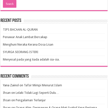
Recent Posts
TIPS BACAAN AL-QURAN
Penawar Anak Lambat Bercakap
Menghuni Neraka Kerana Dosa Lisan
SYURGA SEORANG ISTERI
Menyesal pada yang tiada adalah sia-sia.
Recent Comments
Yana Zainol
on
Tafsir Mimpi Menurut Islam
Ihsan
on
Lelaki Tidak Lagi Seperti Dulu…
Ihsan
on
Pengalaman Terlanjur
Ihsan
on
Orang Alim, Dermawan & Orang Mati Syahid Yang Pertama