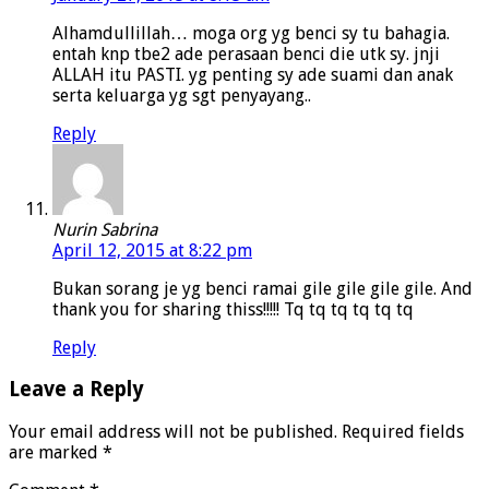
Alhamdullillah… moga org yg benci sy tu bahagia.
entah knp tbe2 ade perasaan benci die utk sy. jnji
ALLAH itu PASTI. yg penting sy ade suami dan anak
serta keluarga yg sgt penyayang..
Reply
Nurin Sabrina
April 12, 2015 at 8:22 pm
Bukan sorang je yg benci ramai gile gile gile gile. And
thank you for sharing thiss!!!!! Tq tq tq tq tq tq
Reply
Leave a Reply
Your email address will not be published.
Required fields
are marked
*