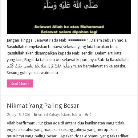
Jangan Tinggal Selawat Pada Nabi ======== 1. Dalam sebuah hadis,
Rasulullah menjelaskan bahawa selawat yang kita bacakan buat
Rasulullah akan disampaikan kepada Nabi sendiri. Dalam erti kata
yang lain, Baginda tahu kita berselawat kepadanya. Sabda Rasulullah:
وَصَلُّوا عَلَيَّ فَإِنَّ صَلَاتكُمْ تبلغني حَيْثُ كُنْتُم “Dan berselawatlah ke atasku.
Sesungguhnya selawatmu itu …
Read More »
Nikmat Yang Paling Besar
July 15, 2020
Artikel Cahaya Islam
,
Islam
0
Allah berfirman: . “Engkau ada di antara dua kenikmatan yang tidak
engkau ketahui yang manakah sesungguhnya yang merupakan
musuhmu yang paling besar. . Apakah dosa-dosamu yang tak terlihat