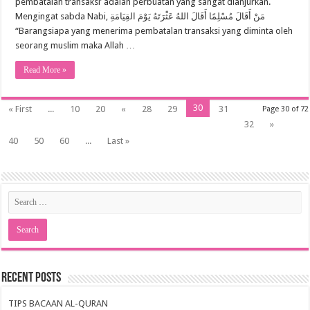
pembatalan transaksi’ adalah perbuatan yang sangat dianjurkan.
Mengingat sabda Nabi, مَنْ أَقَالَ مُسْلِمًا أَقَالَ اللهُ عَثْرَتَهُ يَوْمَ القِيَامَةِ
“Barangsiapa yang menerima pembatalan transaksi yang diminta oleh
seorang muslim maka Allah …
Read More »
30
« First
...
10
20
«
28
29
31
Page 30 of 72
32
»
40
50
60
...
Last »
Recent Posts
TIPS BACAAN AL-QURAN