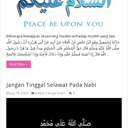
Beberapa kewajipan seseorang muslim terhadap muslim yang lain.
حَدَّثَنَا إِسْمَعِيلُ وَهُوَ ابْنُ جَعْفَرٍ عَنْ الْعَلَاءِ عَنْ أَبِيهِ عَنْ أَبِي هُرَيْرَةَ أَنَّ رَسُولَ اللَّهِ
صَلَّى اللَّهُ عَلَيْهِ وَسَلَّمَ قَالَ حَقُّ الْمُسْلِمِ عَلَى الْمُسْلِمِ سِتٌّ قِيلَ مَا هُنَّ يَا رَسُولَ
اللَّهِ قَالَ إِذَا لَقِيتَهُ فَسَلِّمْ عَلَيْهِ وَإِذَا دَعَاكَ فَأَجِبْهُ وَإِذَا اسْتَنْصَحَكَ فَانْصَحْ …
Read More »
Jangan Tinggal Selawat Pada Nabi
July 16, 2020
Artikel Cahaya Islam
0