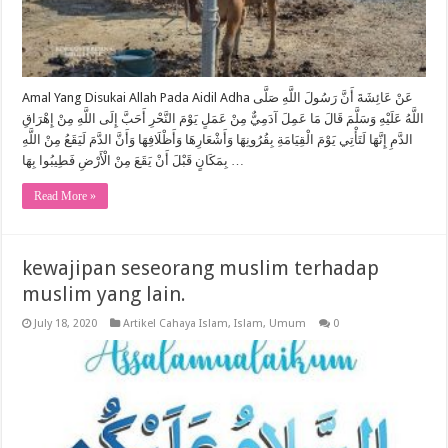
Amal Yang Disukai Allah Pada Aidil Adha عَنْ عَائِشَةَ أَنَّ رَسُولَ اللَّهِ صَلَّى
اللَّهُ عَلَيْهِ وَسَلَّمَ قَالَ مَا عَمِلَ آدَمِيٌّ مِنْ عَمَلٍ يَوْمَ النَّحْرِ أَحَبَّ إِلَى اللَّهِ مِنْ إِهْرَاقِ
الدَّمِ إِنَّهَا لَتَأْتِي يَوْمَ الْقِيَامَةِ بِقُرُونِهَا وَأَشْعَارِهَا وَأَظْلَافِهَا وَأَنَّ الدَّمَ لَيَقَعُ مِنْ اللَّهِ
بِمَكَانٍ قَبْلَ أَنْ يَقَعَ مِنْ الْأَرْضِ فَطِيبُوا بِهَا …
Read More »
kewajipan seseorang muslim terhadap
muslim yang lain.
July 18, 2020
Artikel Cahaya Islam
,
Islam
,
Umum
0