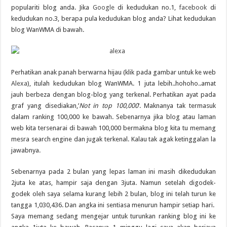
populariti blog anda. Jika
Google
di kedudukan no.1,
facebook
di
kedudukan no.3, berapa pula kedudukan blog anda? Lihat kedudukan
blog WanWMA di bawah.
Perhatikan anak panah berwarna hijau (klik pada gambar untuk ke web
Alexa
), itulah kedudukan blog WanWMA. 1 juta lebih..hohoho..amat
jauh berbeza dengan blog-blog yang terkenal. Perhatikan ayat pada
graf yang disediakan,’
Not in top 100,000
‘. Maknanya tak termasuk
dalam ranking 100,000 ke bawah. Sebenarnya jika blog atau laman
web kita tersenarai di bawah 100,000 bermakna blog kita tu memang
mesra search engine dan jugak terkenal. Kalau tak agak ketinggalan la
jawabnya.
Sebenarnya pada 2 bulan yang lepas laman ini masih dikedudukan
2juta ke atas, hampir saja dengan 3juta. Namun setelah digodek-
godek oleh saya selama kurang lebih 2 bulan, blog ini telah turun ke
tangga 1,030,436. Dan angka ini sentiasa menurun hampir setiap hari.
Saya memang sedang mengejar untuk turunkan ranking blog ini ke