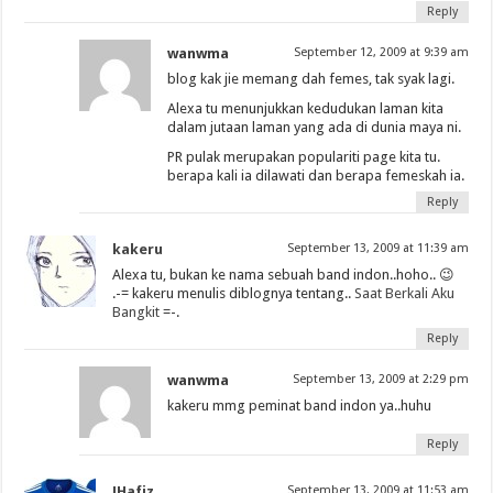
Reply
wanwma
September 12, 2009 at 9:39 am
blog kak jie memang dah femes, tak syak lagi.
Alexa tu menunjukkan kedudukan laman kita
dalam jutaan laman yang ada di dunia maya ni.
PR pulak merupakan populariti page kita tu.
berapa kali ia dilawati dan berapa femeskah ia.
Reply
kakeru
September 13, 2009 at 11:39 am
Alexa tu, bukan ke nama sebuah band indon..hoho.. 😉
.-= kakeru menulis diblognya tentang..
Saat Berkali Aku
Bangkit
=-.
Reply
wanwma
September 13, 2009 at 2:29 pm
kakeru mmg peminat band indon ya..huhu
Reply
JHafiz
September 13, 2009 at 11:53 am