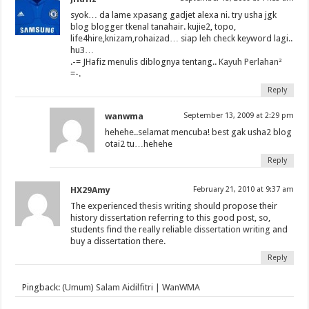
syok… da lame xpasang gadjet alexa ni. try usha jgk
blog blogger tkenal tanahair. kujie2, topo,
life4hire,knizam,rohaizad… siap leh check keyword lagi..
hu3…
.-= JHafiz menulis diblognya tentang..
Kayuh Perlahan²
=-.
Reply
wanwma
September 13, 2009 at 2:29 pm
hehehe..selamat mencuba! best gak usha2 blog
otai2 tu…hehehe
Reply
HX29Amy
February 21, 2010 at 9:37 am
The experienced
thesis writing
should propose their
history dissertation referring to this good post, so,
students find the really reliable
dissertation writing
and
buy a dissertation there.
Reply
Pingback:
(Umum) Salam Aidilfitri | WanWMA