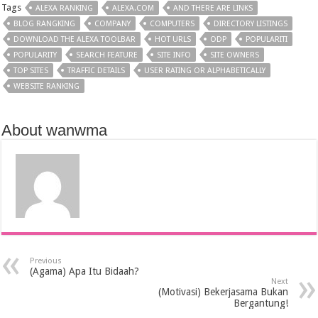
Tags
ALEXA RANKING
ALEXA.COM
AND THERE ARE LINKS
BLOG RANGKING
COMPANY
COMPUTERS
DIRECTORY LISTINGS
DOWNLOAD THE ALEXA TOOLBAR
HOT URLS
ODP
POPULARITI
POPULARITY
SEARCH FEATURE
SITE INFO
SITE OWNERS
TOP SITES
TRAFFIC DETAILS
USER RATING OR ALPHABETICALLY
WEBSITE RANKING
About wanwma
Previous
(Agama) Apa Itu Bidaah?
Next
(Motivasi) Bekerjasama Bukan
Bergantung!