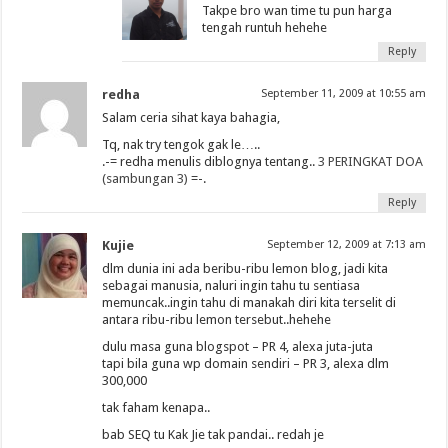
Takpe bro wan time tu pun harga
tengah runtuh hehehe
Reply
redha
September 11, 2009 at 10:55 am
Salam ceria sihat kaya bahagia,
Tq, nak try tengok gak le…..
.-= redha menulis diblognya tentang..
3 PERINGKAT DOA
(sambungan 3)
=-.
Reply
Kujie
September 12, 2009 at 7:13 am
dlm dunia ini ada beribu-ribu lemon blog, jadi kita
sebagai manusia, naluri ingin tahu tu sentiasa
memuncak..ingin tahu di manakah diri kita terselit di
antara ribu-ribu lemon tersebut..hehehe
dulu masa guna blogspot – PR 4, alexa juta-juta
tapi bila guna wp domain sendiri – PR 3, alexa dlm
300,000
tak faham kenapa..
bab SEQ tu Kak Jie tak pandai.. redah je