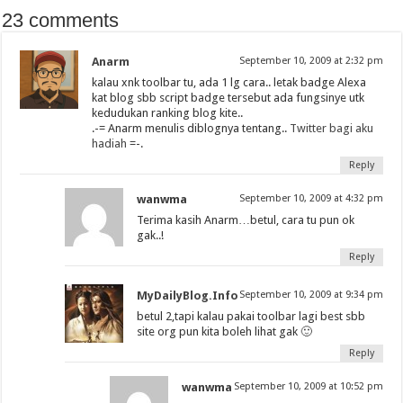
23 comments
Anarm
September 10, 2009 at 2:32 pm
kalau xnk toolbar tu, ada 1 lg cara.. letak badge Alexa
kat blog sbb script badge tersebut ada fungsinye utk
kedudukan ranking blog kite..
.-= Anarm menulis diblognya tentang..
Twitter bagi aku
hadiah
=-.
Reply
wanwma
September 10, 2009 at 4:32 pm
Terima kasih Anarm…betul, cara tu pun ok
gak..!
Reply
MyDailyBlog.Info
September 10, 2009 at 9:34 pm
betul 2,tapi kalau pakai toolbar lagi best sbb
site org pun kita boleh lihat gak 🙂
Reply
wanwma
September 10, 2009 at 10:52 pm