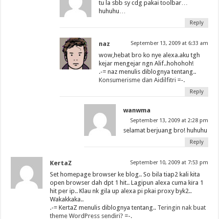
tu la sbb sy cdg pakai toolbar…
huhuhu…
Reply
naz
September 13, 2009 at 6:33 am
wow,hebat bro ko nye alexa.aku tgh
kejar mengejar ngn Alif..hohohoh!
.-= naz menulis diblognya tentang..
Konsumerisme dan Aidilfitri
=-.
Reply
wanwma
September 13, 2009 at 2:28 pm
selamat berjuang bro! huhuhu
Reply
KertaZ
September 10, 2009 at 7:53 pm
Set homepage browser ke blog.. So bila tiap2 kali kita
open browser dah dpt 1 hit.. Lagipun alexa cuma kira 1
hit per ip.. Klau nk gila up alexa pi pkai proxy byk2..
Wakakkaka..
.-= KertaZ menulis diblognya tentang..
Teringin nak buat
theme WordPress sendiri?
=-.