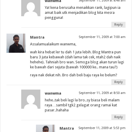
wanwma
September 11, 2009 at 8:48 am
Ya! kena berusaha menaikkan rank, lagipun ia
amat baik utk menjadikan blog kita mesra
pengguna!
Reply
Mantra
September 11, 2009 at 7:00 am
Assalamualaikum wanwma,
wah kira hebat ler tu dah 1 juta lebih. Blog Mantra pun
baru 3 juta kebawah (dah lama tak cek, ntah2 dah naik
hehehe). Tahniah bro wan. Semoga blog akan turun lagi
ke bawah dari sejuta (bawah 100000 ke.. mana tau?)
raya nak dekat nih. Bro dah beli baju raya ke belum?
Reply
wanwma
September 11, 2009 at 8:50 am
hehe..tak beli lagi la bro..sy biasa beli malam
raya…sambil tgk2 gelagat orang ramai kat
pasar..hahaha
Reply
Mantra
September 11, 2009 at 5:53 pm