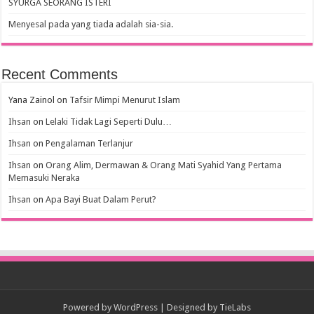
SYURGA SEORANG ISTERI
Menyesal pada yang tiada adalah sia-sia.
Recent Comments
Yana Zainol
on
Tafsir Mimpi Menurut Islam
Ihsan
on
Lelaki Tidak Lagi Seperti Dulu…
Ihsan
on
Pengalaman Terlanjur
Ihsan
on
Orang Alim, Dermawan & Orang Mati Syahid Yang Pertama
Memasuki Neraka
Ihsan
on
Apa Bayi Buat Dalam Perut?
Powered by
WordPress
| Designed by
TieLabs