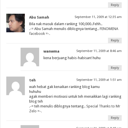
Reply
Abu Samah
September 11, 2009 at 12:35 am
Bila nak masuk dalam ranking 100,000..Fehh..
.-= Abu Samah menulis diblognya tentang..
FENOMENA
facebook
=-.
Reply
wanwma
September 11, 2009 at 8:46 am
kena berjuang habis-habisan! huhu
Reply
teh
September 11, 2009 at 1:51 am
wah hebat gak kenaikan ranking blog kamu
huhuhu
agak memberi motivasi untuk teh menaikkan lagi ranking
blog teh
.-= teh menulis diblognya tentang..
Special Thanks to Mr
Zelo
=-.
Reply