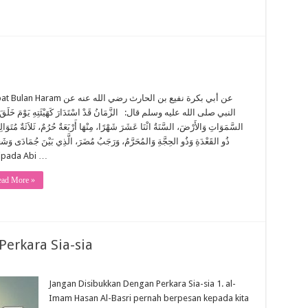
Haram عن أبي بكرة نفيع بن الحارث رضي الله عنه عن
النبي صلى الله عليه وسلم قال‏:‏ الزَّمَانُ قَدْ اسْتَدَارَ كَهَيْئَتِهِ يَوْمَ خَلَقَ ال
السَّمَوَاتِ وَالأَرْضَ، السَّنَةُ اثْنَا عَشَرَ شَهْرًا، مِنْهَا أَرْبَعَةٌ حُرُمٌ، ثَلاَثَةٌ مُتَوَال:
ذُو القَعْدَةِ وَذُو الحِجَّةِ وَالمُحَرَّمُ، وَرَجَبُ مُضَرَ، الَّذِي بَيْنَ جُمَادَى وَشَع
ipada Abi …
ad More »
erkara Sia-sia
Jangan Disibukkan Dengan Perkara Sia-sia 1. al-
Imam Hasan Al-Basri pernah berpesan kepada kita