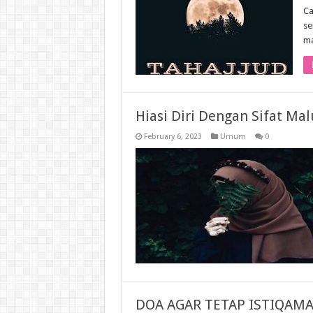
Ca
se
ma
Hiasi Diri Dengan Sifat Mal
February 6, 2023
Umum
0
DOA AGAR TETAP ISTIQAM