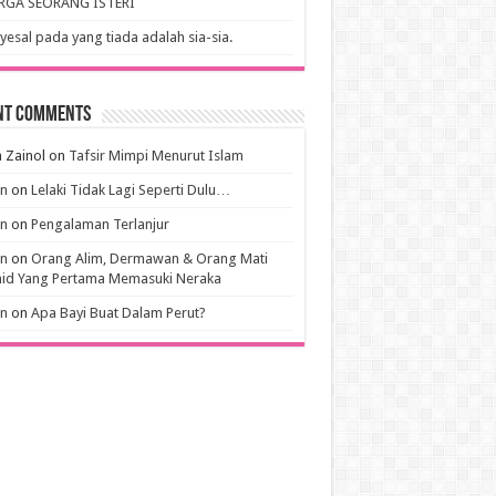
RGA SEORANG ISTERI
esal pada yang tiada adalah sia-sia.
nt Comments
 Zainol
on
Tafsir Mimpi Menurut Islam
an
on
Lelaki Tidak Lagi Seperti Dulu…
an
on
Pengalaman Terlanjur
an
on
Orang Alim, Dermawan & Orang Mati
hid Yang Pertama Memasuki Neraka
an
on
Apa Bayi Buat Dalam Perut?