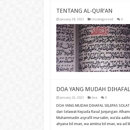
TENTANG AL-QUR’AN
January 28, 2023
Uncategorized
0
DOA YANG MUDAH DIHAFAL
January 26, 2023
doa
0
DOA YANG MUDAH DIHAFAL SELEPAS SOLAT (S
dan Selawat Kepada Rasul Junjungan: Alhamdu
Muhammadin asyrafil mursaliin, wa’ala aali
ahyana bil iman, wa amitna bil iman, wa ad 