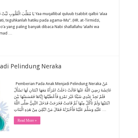
ti, teguhkanlah hatiku pada agama-Mu”. (HR. at-Tirmidzi,
’a yang paling banyak dibaca Nabi shallallahu ‘alaihi wa
ammad …
adi Pelindung Neraka
Pemberian Pada Anak Menjadi Pelindung Neraka عَنْ
عَائِشَةَ رَضِيَ اللَّهُ عَنْهَا قَالَتْ دَخَلَتْ امْرَأَةٌ مَعَهَا ابْنَتَانِ لَهَا تَسْأَلُ
فَلَمْ تَجِدْ عِنْدِي شَيْئًا غَيْرَ تَمْرَةٍ فَأَعْطَيْتُهَا إِيَّاهَا فَقَسَمَتْهَا بَيْنَ
ابْنَتَيْهَا وَلَمْ تَأْكُلْ مِنْهَا ثُمَّ قَامَتْ فَخَرَجَتْ فَدَخَلَ النَّبِيُّ صَلَّى اللَّهُ
عَلَيْهِ وَسَلَّمَ عَلَيْنَا فَأَخْبَرْتُهُ فَقَالَ مَنْ ابْتُلِيَ مِنْ هَذِهِ الْبَنَاتِ …
Read More »