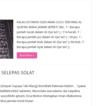
KALAU DITANYA OLEH ANAK CUCU TENTANG AL-
QUR’AN. MAKA JAWAB SEPERTI INI.. T : Berapa
jumlah Surah dalam Al-Qur’an? J : 114 Surah. T :
Berapa jumlah Juz dalam Al-Qur’an? J : 30 Juz. T :
Berapa jumlah Hizb dalam Al-Qur’an? J: 60 Hizb. T:
Berapa jumlah Ayat dalam Al-Qur’an? J: …
Read More »
 SELEPAS SOLAT
impan Supaya Tak Hilang) Bismillahi Rahmani Rahiim… Syukur
lillahirobbil ‘aalamiin, Wassolatu wassalamu ‘ala Saiyidina
hi wasohbihi ajma’in. Doa Mohon Ditetapkan Iman Allahumma
khilna jannata ma’al imaan …