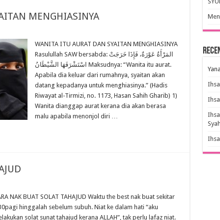
SYU
YAITAN MENGHIASINYA
Meny
WANITA ITU AURAT DAN SYAITAN MENGHIASINYA
Rece
Rasulullah SAW bersabda: المَرْأَةُ عَوْرَةٌ، فَإِذَا خَرَجَتْ
اسْتَشْرَفَهَا الشَّيْطَانُ Maksudnya: “Wanita itu aurat.
Yana
Apabila dia keluar dari rumahnya, syaitan akan
Ihs
datang kepadanya untuk menghiasinya.” (Hadis
Riwayat al-Tirmizi, no. 1173, Hasan Sahih Gharib) 1)
Ihs
Wanita dianggap aurat kerana dia akan berasa
Ihs
malu apabila menonjol diri …
Sya
Ihs
AJUD
RA NAK BUAT SOLAT TAHAJUD Waktu the best nak buat sekitar
30pagi hinggalah sebelum subuh. Niat ke dalam hati “aku
lakukan solat sunat tahajud kerana ALLAH”, tak perlu lafaz niat.