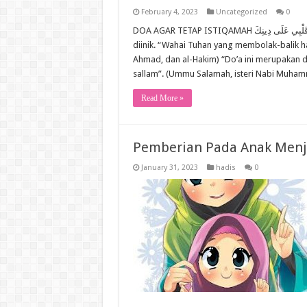
February 4, 2023
Uncategorized
0
DOA AGAR TETAP ISTIQAMAH يَا مُقَلِّبَ الْقُلُوبِ ثَبِّتْ قَلْبِي عَلَى دِينِكَ Yaa muqallibal quluub tsabbit qalbii ‘alaa
diinik. “Wahai Tuhan yang membolak-balik ha
Ahmad, dan al-Hakim) “Do’a ini merupakan do
sallam”. (Ummu Salamah, isteri Nabi Muh
Read More »
Pemberian Pada Anak Menj
January 31, 2023
hadis
0