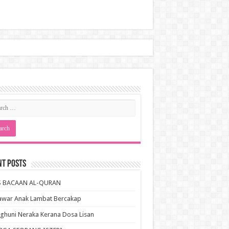
nt Posts
S BACAAN AL-QURAN
awar Anak Lambat Bercakap
huni Neraka Kerana Dosa Lisan