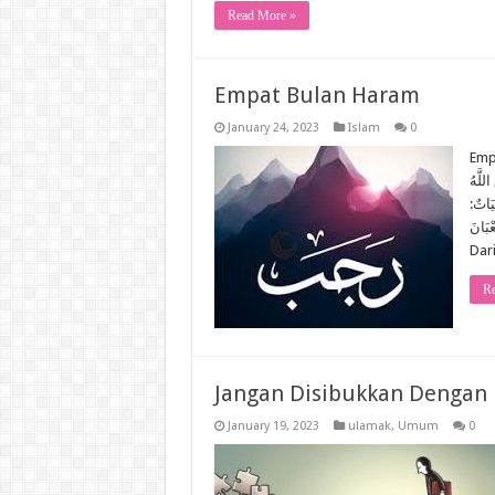
Read More »
Empat Bulan Haram
January 24, 2023
Islam
0
Empat Bulan 
لَّهُ
ِيَاتٌ
ْبَانَ
Dar
Re
Jangan Disibukkan Dengan P
January 19, 2023
ulamak
,
Umum
0