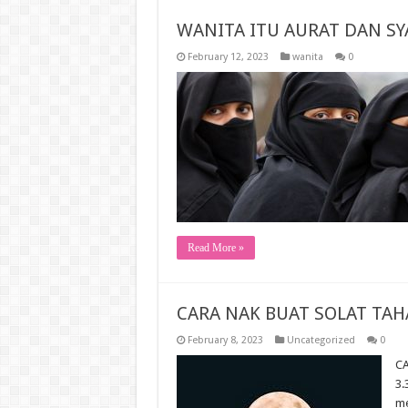
WANITA ITU AURAT DAN S
February 12, 2023
wanita
0
Read More »
CARA NAK BUAT SOLAT TAH
February 8, 2023
Uncategorized
0
CA
3.
me