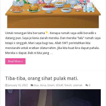
Untuk renungan kita bersama
. Kenapa rumah saya adik beradik x
datang pun. Saya je kena ziarah mereka. Dan mereka “lalu” rumah saya
tetapi x singgah. Mari saya bagi tau. Allah SWT perintahkan kita
menziarahi untuk eratkan silaturrahim. Jika kita buat kira dapat pahala.
Mereka x dapat. Bab ni kita yang …
Read More »
Tiba-tiba, orang sihat pulak mati.
January 10, 2023
doa
,
dosa
,
Islam
,
SOLAT
,
Tokoh
,
ulamak
0