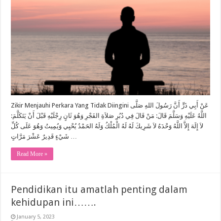
Zikir Menjauhi Perkara Yang Tidak Diingini عَنْ أَبِي ذَرٍّ أَنَّ رَسُولَ اللهِ صَلَّى
اللَّهُ عَلَيْهِ وَسَلَّمَ قَالَ: مَنْ قَالَ فِي دُبُرِ صَلاَةِ الفَجْرِ وَهُوَ ثَانٍ رِجْلَيْهِ قَبْلَ أَنْ يَتَكَلَّمَ:
لاَ إِلَهَ إِلاَّ اللَّهُ وَحْدَهُ لاَ شَرِيكَ لَهُ لَهُ الْمُلْكُ وَلَهُ الحَمْدُ يُحْيِي وَيُمِيتُ وَهُوَ عَلَى كُلِّ
شَيْءٍ قَدِيرٌ عَشْرَ مَرَّاتٍ …
Read More »
Pendidikan itu amatlah penting dalam
kehidupan ini…….
January 5, 2023