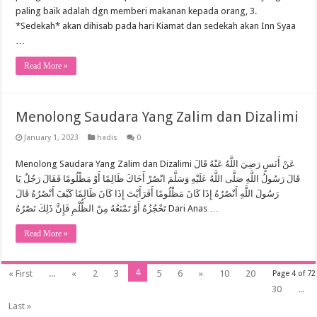
paling baik adalah dgn memberi makanan kepada orang, 3.
*Sedekah* akan dihisab pada hari Kiamat dan sedekah akan Inn Syaa
…
Read More »
Menolong Saudara Yang Zalim dan Dizalimi
January 1, 2023
hadis
0
Menolong Saudara Yang Zalim dan Dizalimi عَنْ أَنَسٍ رَضِيَ اللَّهُ عَنْهُ قَالَ
قَالَ رَسُولُ اللَّهِ صَلَّى اللَّهُ عَلَيْهِ وَسَلَّمَ انْصُرْ أَخَاكَ ظَالِمًا أَوْ مَظْلُومًا فَقَالَ رَجُلٌ يَا
رَسُولَ اللَّهِ أَنْصُرُهُ إِذَا كَانَ مَظْلُومًا أَفَرَأَيْتَ إِذَا كَانَ ظَالِمًا كَيْفَ أَنْصُرُهُ قَالَ
تَحْجُزُهُ أَوْ تَمْنَعُهُ مِنْ الظُّلْمِ فَإِنَّ ذَلِكَ نَصْرُهُ Dari Anas …
Read More »
4
« First
...
«
2
3
5
6
»
10
20
Page 4 of 72
30
...
Last »